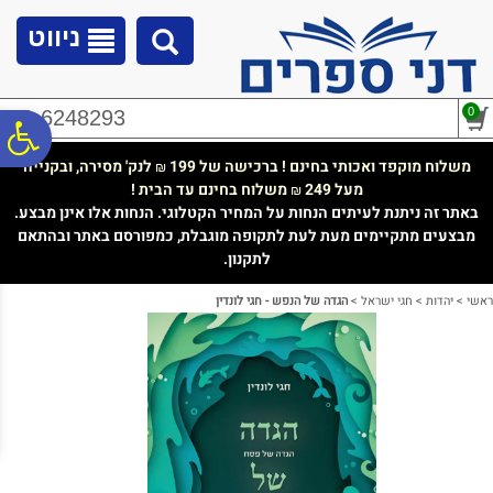
לתפריט
לתוכן
לתפריט
אתר
המרכזי
נגישות
ניווט
0
02-6248293
פ
משלוח מוקפד ואכותי בחינם ! ברכישה של 199
לנק' מסירה, ובקנייה
₪
מעל 249
משלוח בחינם עד הבית !
₪
סר
באתר זה ניתנת לעיתים הנחות על המחיר הקטלוגי. הנחות אלו אינן מבצע.
מבצעים מתקיימים מעת לעת לתקופה מוגבלת, כמפורסם באתר ובהתאם
לתקנון.
נג
ראשי
>
יהדות
>
חגי ישראל
>
הגדה של הנפש - חגי לונדין