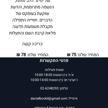
של ימינו. הלב נפתח,
הנשמה מתרוממת, והדעת
שוקעת בעומקם של
הדברים. חוויית התפילה
מקבלת משמעות חדשה
מלאת קרבת השם והתעלות
כריכה קשה
המחיר שלנו:
75
₪
המחיר שלנו:
78
₪
פרטי התקשרות
הוסף לסל
הוסף לסל
פרטים נוספים
פרטים נוספים
שעות פעילות:
א'-ה' בין השעות 10:00-18:00
ו' וערבי חג' בין השעות 10:00-14:00
טלפון: 02-6248293
אימייל:
danielbookil@gmail.com
כתובת : אבן ישראל 3 ירושלים.