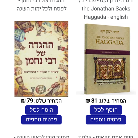
הגדת יונתן זקס - עברית /
ההגדה של רבי נחמן -
the Jonathan Sacks
לפסח ולכל ימות השנה
Haggada - english
המחיר שלנו:
81
₪
המחיר שלנו:
79
₪
הוסף לסל
הוסף לסל
פרטים נוספים
פרטים נוספים
היום אתם יוצאים - אלחנן
מחזור קורן לראש השנה -