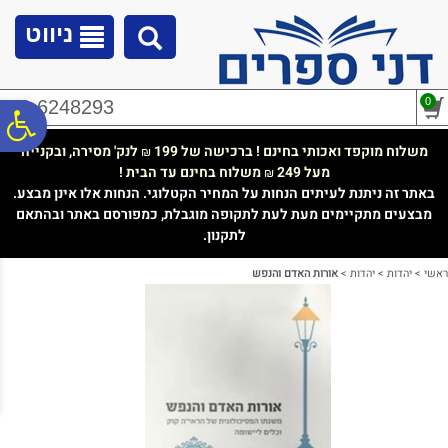
לתפריט
לתוכן
לתפריט
אתר
המרכזי
נגישות
ניווט
0
02-6248293
פ
משלוח מוקפד ואכותי בחינם ! ברכישה של 199
לנק' מסירה, ובקנייה
₪
מעל 249
משלוח בחינם עד הבית !
₪
סר
באתר זה ניתנת לעיתים הנחות על המחיר הקטלוגי. הנחות אלו אינן מבצע.
מבצעים מתקיימים מעת לעת לתקופה מוגבלת, כמפורסם באתר ובהתאם
לתקנון.
נג
ראשי
>
יהדות
>
יהדות
>
אורות האדם והנפש