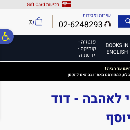
לתפריט
לתוכן
לתפריט
רכישת Gift Card
אתר
המרכזי
נגישות
שירות ומכירות
)
0
(
02-6248293
פ
פנטזיה -
BOOKS IN
קומיקס -
ENGLISH
סר
יד שניה
נם עד הבית !
נג
בלת, כמפורסם באתר ובהתאם לתקנון.
 לאהבה - דוד
יוסף