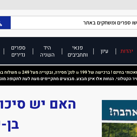
פנאי
היד
ספרים
יהדות
עיון
ותחביבים
השניה
נדירים
כותי בחינם ! ברכישה של 199
לנק' מסירה, ובקנייה מעל 249
משלוח בחי
₪
₪
יר הקטלוגי. הנחות אלו אינן מבצע. מבצעים מתקיימים מעת לעת לתקופה מוג
האם יש סיכוי
בן-