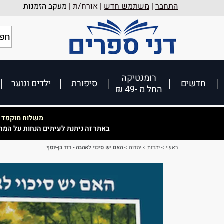
התחבר
|
משתמש חדש
| אורח/ת |
מעקב הזמנות
רומנטיקה
חדשים
סיפורת
ילדים ונוער
החל מ -49 ₪
משלוח מוקפד וא
באתר זה ניתנת לעיתים הנחות על המח
ראשי
>
יהדות
>
יהדות
>
האם יש סיכוי לאהבה - דוד בן-יוסף