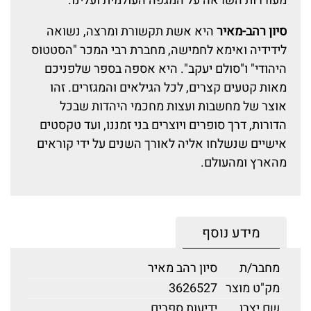
מעוררות השראה על המגפה העולמית ועלינו.
סיון רהב-מאיר
היא אשת תקשורת ומרצה, נשואה
לידידיה ואימא לחמישה, מחברת רבי המכר "הסטטוס
היהודי" ו"סולם יעקב". היא אספה בספר שלפניכם
מאות קטעים קצרים, לכל הגילאים והמגזרים. זהו
אוצר של מחשבות ועצות מחכמי היהדות שבכל
הדורות, דרך סופרים ויוצרים בני זמננו, ועד טקסטים
אישיים שנשלחו אליה לאורך השנים על ידי קוראים
מהארץ ומהעולם.
מידע נוסף
מחבר/ת
סיון רהב מאיר
מק"ט מוצר
3626527
שם יצרן
ידיעות ספרים