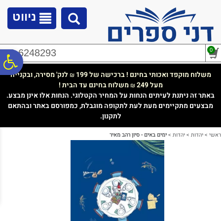
לתפריט
לתוכן
לתפריט
אתר
המרכזי
נגישות
ניווט
0
02-6248293
פ
משלוח מוקפד ואכותי בחינם ! ברכישה של 199
לנק' מסירה, ובקנייה
₪
מעל 249
משלוח בחינם עד הבית !
₪
סר
באתר זה ניתנת לעיתים הנחות על המחיר הקטלוגי. הנחות אלו אינן מבצע.
מבצעים מתקיימים מעת לעת לתקופה מוגבלת, כמפורסם באתר ובהתאם
לתקנון.
נג
ראשי
>
יהדות
>
יהדות
>
ימים באים - סיון רהב מאיר