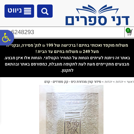
לתפריט
לתוכן
לתפריט
אתר
המרכזי
נגישות
ניווט
0
02-6248293
פ
משלוח מוקפד ואכותי בחינם ! ברכישה של 199
לנק' מסירה, ובקנייה
₪
מעל 249
משלוח בחינם עד הבית !
₪
סר
באתר זה ניתנת לעיתים הנחות על המחיר הקטלוגי. הנחות אלו אינן מבצע.
מבצעים מתקיימים מעת לעת לתקופה מוגבלת, כמפורסם באתר ובהתאם
לתקנון.
נג
ראשי
>
יהדות
>
יהדות
>
סידור קורן מהדורת כיס - קק ספרדים - קרם