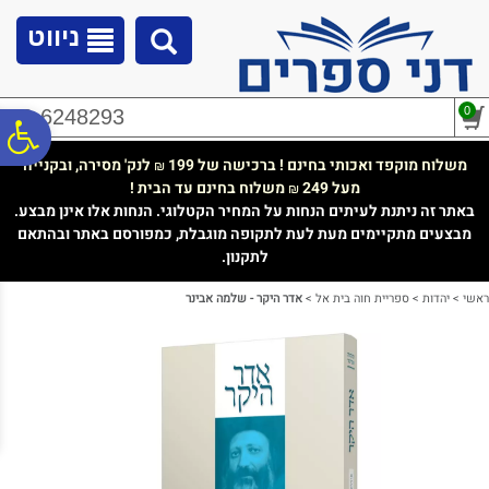
לתפריט
לתוכן
לתפריט
אתר
המרכזי
נגישות
ניווט
0
02-6248293
פ
משלוח מוקפד ואכותי בחינם ! ברכישה של 199
לנק' מסירה, ובקנייה
₪
מעל 249
משלוח בחינם עד הבית !
₪
סר
באתר זה ניתנת לעיתים הנחות על המחיר הקטלוגי. הנחות אלו אינן מבצע.
מבצעים מתקיימים מעת לעת לתקופה מוגבלת, כמפורסם באתר ובהתאם
לתקנון.
נג
ראשי
>
יהדות
>
ספריית חוה בית אל
>
אדר היקר - שלמה אבינר