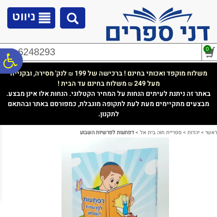
לתפריט
לתוכן
לתפריט
אתר
המרכזי
נגישות
ניווט
0
02-6248293
פ
משלוח מוקפד ואכותי בחינם ! ברכישה של 199
לנק' מסירה, ובקנייה
₪
מעל 249
משלוח בחינם עד הבית !
₪
סר
באתר זה ניתנת לעיתים הנחות על המחיר הקטלוגי. הנחות אלו אינן מבצע.
מבצעים מתקיימים מעת לעת לתקופה מוגבלת, כמפורסם באתר ובהתאם
לתקנון.
נג
ראשי
>
יהדות
>
ספריית חוה בית אל
>
דפתעות לפרשיות השבוע