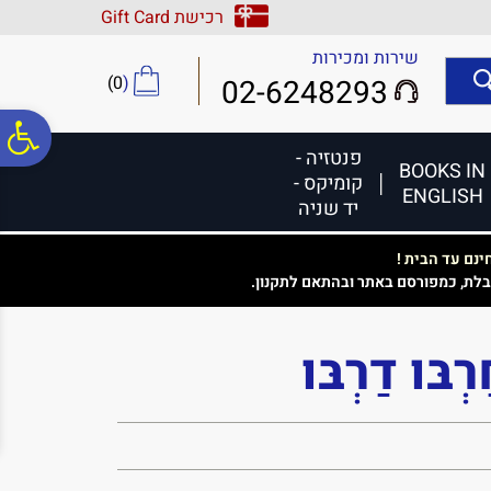
לתפריט
לתוכן
לתפריט
רכישת Gift Card
אתר
המרכזי
נגישות
שירות ומכירות
)
0
(
02-6248293
פ
פנטזיה -
BOOKS IN
קומיקס -
ENGLISH
סר
יד שניה
נם עד הבית !
נג
בלת, כמפורסם באתר ובהתאם לתקנון.
ּוּ דַרְבּוּ