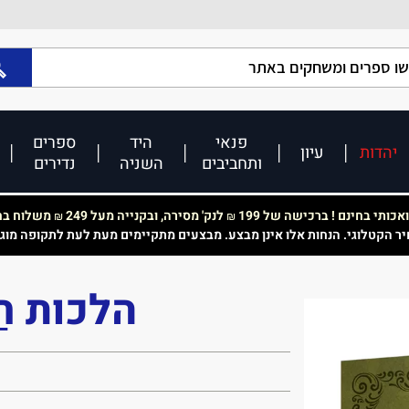
פנאי
היד
ספרים
יהדות
עיון
ותחביבים
השניה
נדירים
כותי בחינם ! ברכישה של 199
לנק' מסירה, ובקנייה מעל 249
משלוח בחי
₪
₪
יר הקטלוגי. הנחות אלו אינן מבצע. מבצעים מתקיימים מעת לעת לתקופה מוג
הלכות חַרְב