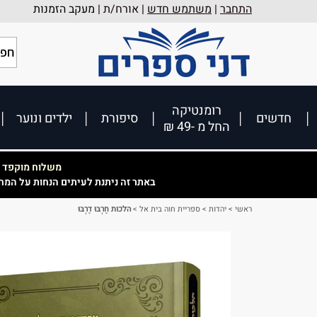
התחבר
|
משתמש חדש
| אורח/ת |
מעקב הזמנות
רומנטיקה
חדשים
סיפורת
ילדים ונוער
החל מ -49 ₪
משלוח מוקפד וא
באתר זה ניתנת לעיתים הנחות על המח
ראשי
>
יהדות
>
ספריית חוה בית אל
>
הלכות חַרְבּוּ דַרְבּוּ