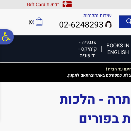
לתפריט
לתוכן
לתפריט
רכישת Gift Card
אתר
המרכזי
נגישות
שירות ומכירות
)
0
(
02-6248293
פ
פנטזיה -
BOOKS IN
קומיקס -
ENGLISH
סר
יד שניה
נם עד הבית !
נג
בלת, כמפורסם באתר ובהתאם לתקנון.
תרה - הלכות
 בפורים