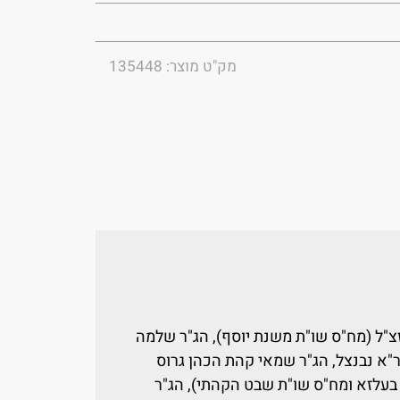
מק"ט מוצר: 135448
 זצ"ל (מח"ס שו"ת משנת יוסף), הג"ר שלמה
ר"א נבנצל, הג"ר שמאי קהת הכהן גרוס
בעלזא ומח"ס שו"ת שבט הקהתי), הג"ר