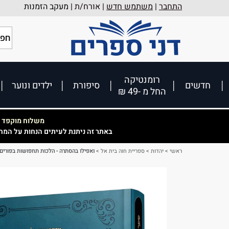
התחבר
|
משתמש חדש
| אורח/ת |
מעקב הזמנות
רומנטיקה
חדשים
סיפורת
ילדים ונוער
החל מ -49 ₪
משלוח מוקפד וא
באתר זה ניתנת לעיתים הנחות על המח
ראשי
>
יהדות
>
ספריית חוה בית אל
>
ואפילו בהסתרה - הלכות תחפושות בפורים