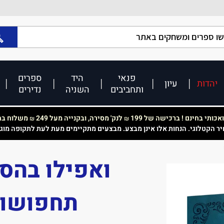
פנאי
היד
ספרים
יהדות
עיון
ותחביבים
השניה
נדירים
כותי בחינם ! ברכישה של 199
לנק' מסירה, ובקנייה מעל 249
משלוח בחי
₪
₪
יר הקטלוגי. הנחות אלו אינן מבצע. מבצעים מתקיימים מעת לעת לתקופה מוג
ואפילו בהס
תחפושות