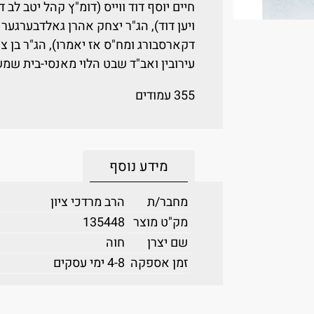
חיים יוסף דוד ווייס (דומ"ץ קהל יטב ל
ויען דוד), הג"ר יצחק אהרן גאלדבערגער
דקארסבורג ומח"ס אז יאמרו), הג"ר בן ציו
עירובין ואב"ד שבט הלוי מאנסי-בית שמש)
355 עמודים
מידע נוסף
מחבר/ת
הרב מרדכי ציון
מק"ט מוצר
135448
שם יצרן
חוה
זמן אספקה
4-8 ימי עסקים