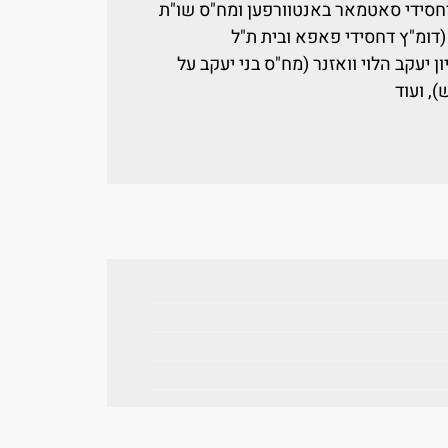
ב דחסידי סאטמאר באנטוורפען ומח"ס שו"ת
 (דומ"ץ דחסידי פאפא ובית ת"ל
ן יעקב הלוי וואזנר (מח"ס בני יעקב על
, ועוד