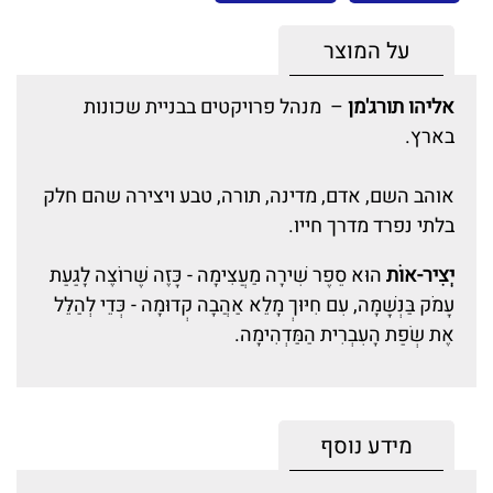
על המוצר
אליהו תורג'מן
– מנהל פרויקטים בבניית שכונות
בארץ.
אוהב השם, אדם, מדינה, תורה, טבע ויצירה שהם חלק
בלתי נפרד מדרך חייו.
יְצִיר-אוֹת
הוּא סֵפֶר שִׁירָה מַעֲצִימָה - כָּזֶה שֶׁרוֹצֶה לָגַעַת
עָמֹק בַּנְּשָׁמָה, עִם חִיּוּךְ מָלֵא אַהֲבָה קְדוּמָה - כְּדֵי לְהַלֵּל
אֶת שְׂפַת הָעִבְרִית הַמַּדְהִימָה.
מידע נוסף