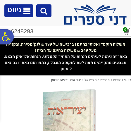
לתפריט
לתוכן
לתפריט
אתר
המרכזי
נגישות
ניווט
0
02-6248293
פ
משלוח מוקפד ואכותי בחינם ! ברכישה של 199
לנק' מסירה, ובקנייה
₪
מעל 249
משלוח בחינם עד הבית !
₪
סר
באתר זה ניתנת לעיתים הנחות על המחיר הקטלוגי. הנחות אלו אינן מבצע.
מבצעים מתקיימים מעת לעת לתקופה מוגבלת, כמפורסם באתר ובהתאם
לתקנון.
נג
ראשי
>
יהדות
>
ספריית חוה בית אל
>
יציר אות - אליהו תורגמן