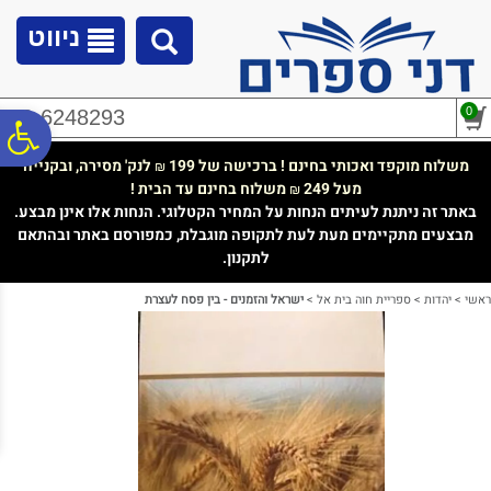
לתפריט
לתוכן
לתפריט
אתר
המרכזי
נגישות
ניווט
0
02-6248293
פ
משלוח מוקפד ואכותי בחינם ! ברכישה של 199
לנק' מסירה, ובקנייה
₪
מעל 249
משלוח בחינם עד הבית !
₪
סר
באתר זה ניתנת לעיתים הנחות על המחיר הקטלוגי. הנחות אלו אינן מבצע.
מבצעים מתקיימים מעת לעת לתקופה מוגבלת, כמפורסם באתר ובהתאם
לתקנון.
נג
ראשי
>
יהדות
>
ספריית חוה בית אל
>
ישראל והזמנים - בין פסח לעצרת