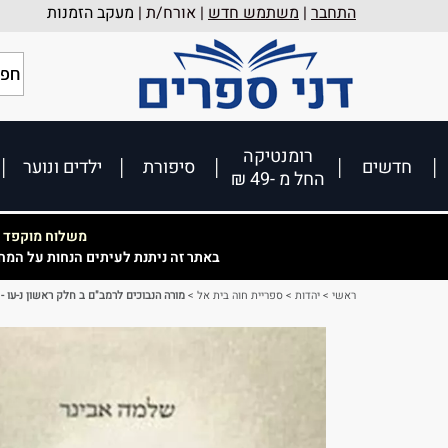
התחבר
|
משתמש חדש
| אורח/ת |
מעקב הזמנות
רומנטיקה
חדשים
סיפורת
ילדים ונוער
החל מ -49 ₪
משלוח מוקפד וא
באתר זה ניתנת לעיתים הנחות על המח
ראשי
>
יהדות
>
ספריית חוה בית אל
>
מורה הנבוכים לרמב"ם ב חלק ראשון נ-עו -