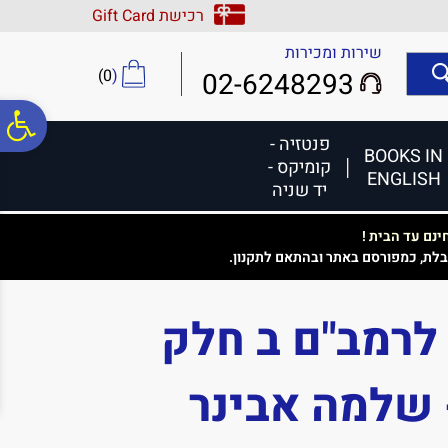
לתפריט
לתוכן
לתפריט
רכישת Gift Card
אתר
המרכזי
נגישות
שירות ומכירות
)
0
(
02-6248293
פ
פנטזיה -
BOOKS IN
קומיקס -
ENGLISH
סר
יד שניה
נם עד הבית !
נג
בלת, כמפורסם באתר ובהתאם לתקנון.
 לרמב"ם ב חלק
- שלמה אבינר