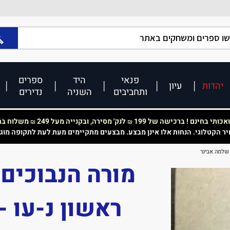
פנאי
היד
ספרים
יהדות
עיון
ותחביבים
השניה
נדירים
כותי בחינם ! ברכישה של 199
לנק' מסירה, ובקנייה מעל 249
משלוח בחי
₪
₪
יר הקטלוגי. הנחות אלו אינן מבצע. מבצעים מתקיימים מעת לעת לתקופה מוג
 שלמה אבינר
מורה הנבוכים
ראשון נ-עו 