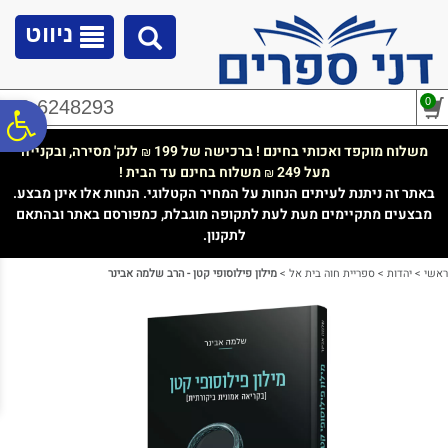
לתפריט
לתוכן
לתפריט
אתר
המרכזי
נגישות
ניווט
0
02-6248293
פ
משלוח מוקפד ואכותי בחינם ! ברכישה של 199
לנק' מסירה, ובקנייה
₪
מעל 249
משלוח בחינם עד הבית !
₪
סר
באתר זה ניתנת לעיתים הנחות על המחיר הקטלוגי. הנחות אלו אינן מבצע.
מבצעים מתקיימים מעת לעת לתקופה מוגבלת, כמפורסם באתר ובהתאם
לתקנון.
נג
ראשי
>
יהדות
>
ספריית חוה בית אל
>
מילון פילוסופי קטן - הרב שלמה אבינר