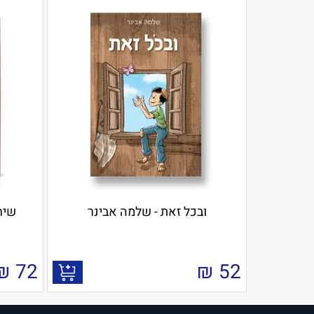
ובכל זאת - שלמה אבינר
שיח
₪
72
₪
52