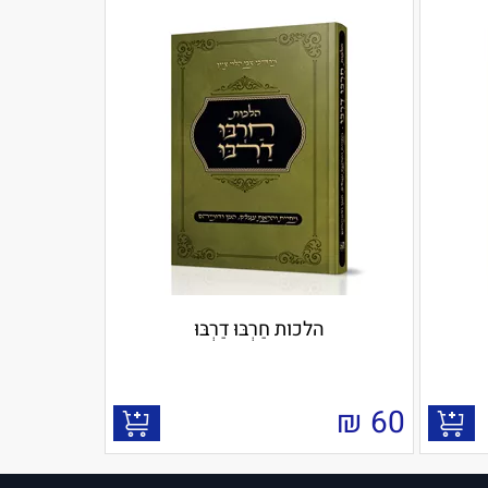
הלכות חַרְבּוּ דַרְבּוּ
₪
60