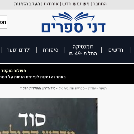
התחבר
|
משתמש חדש
| אורח/ת |
מעקב הזמנות
רומנטיקה
חדשים
סיפורת
ילדים ונוער
החל מ -49 ₪
משלוח מוקפד וא
באתר זה ניתנת לעיתים הנחות על המח
ראשי
>
יהדות
>
ספריית חוה בית אל
>
סוד מדרש התולדות חלק ז