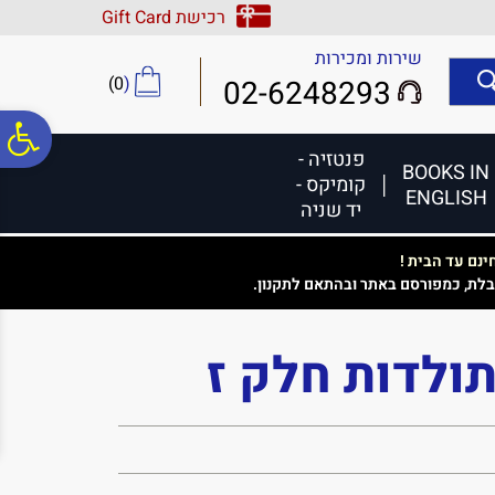
לתפריט
לתוכן
לתפריט
רכישת Gift Card
אתר
המרכזי
נגישות
שירות ומכירות
)
0
(
02-6248293
פ
פנטזיה -
BOOKS IN
קומיקס -
ENGLISH
סר
יד שניה
נם עד הבית !
נג
בלת, כמפורסם באתר ובהתאם לתקנון.
ולדות חלק ז