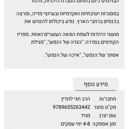
הבולטים כיום בתחום הסברת היהדות, מלמד
במסגרות ישיבתיות ואקדמיות ובערוצי מדיה, ומרצה
בכנסים ברחבי הארץ. נודע ביכולתו להנגיש את
מושגי היהדות לשפת המאה העשרים־ואחת. ספריו
הקודמים בסדרה: "הגדה של הנפש", "מגילת
אסתר של הנפש", "איכה של הנפש".
מידע נוסף
מחבר/ת
הרב חגי לונדין
מק"ט מוצר
9789655263442
שם יצרן
מגיד
זמן אספקה
4-8 ימי עסקים