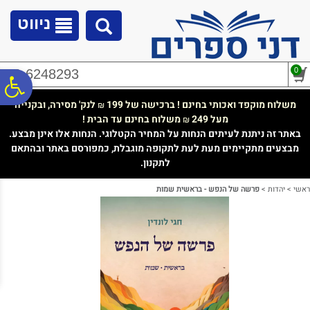
לתפריט
לתוכן
לתפריט
אתר
המרכזי
נגישות
ניווט
0
02-6248293
פ
משלוח מוקפד ואכותי בחינם ! ברכישה של 199
לנק' מסירה, ובקנייה
₪
מעל 249
משלוח בחינם עד הבית !
₪
סר
באתר זה ניתנת לעיתים הנחות על המחיר הקטלוגי. הנחות אלו אינן מבצע.
מבצעים מתקיימים מעת לעת לתקופה מוגבלת, כמפורסם באתר ובהתאם
לתקנון.
נג
ראשי
>
יהדות
>
פרשה של הנפש - בראשית שמות