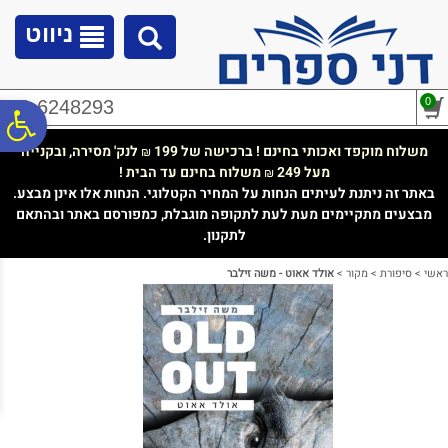
לתפריט
לתוכן
לתפריט
אתר
המרכזי
נגישות
ניווט
0
02-6248293
פ
משלוח מוקפד ואכותי בחינם ! ברכישה של 199
לנק' מסירה, ובקנייה
₪
מעל 249
משלוח בחינם עד הבית !
₪
סר
באתר זה ניתנת לעיתים הנחות על המחיר הקטלוגי. הנחות אלו אינן מבצע.
מבצעים מתקיימים מעת לעת לתקופה מוגבלת, כמפורסם באתר ובהתאם
לתקנון.
נג
ראשי
>
סיפורת
>
מקור
>
אולד אאוט - משה זילבר