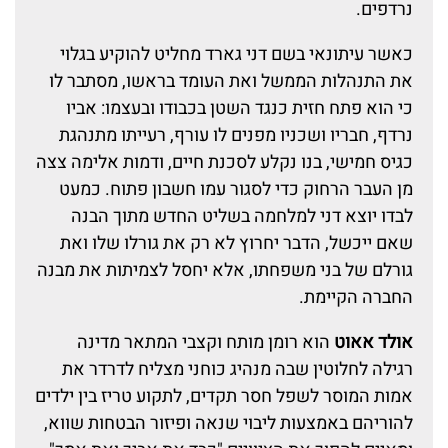
נרדפים.
כאשר עיתונאי בשם דני גארד מחליט להוקיע בגלוי
את התנהלות הממשל ואת העומד בראשו, מסתבר לו
כי הוא פתח חזית כנגד השטן בכבודו ובעצמו: אביו
נרדף, חבריו ושכניו מפנים לו עורף, רעייתו מתנהגת
כגיס חמישי, בנו נקלע לסכנת חיים, ודמות אלימה צצה
מן העבר הרחוק כדי לסגור עמו חשבון פתוח. כמעט
לבדו יוצא דני למלחמה בשליט החדש מתוך הבנה
שאם ייכשל, הדבר יחרוץ לא רק את גורלו שלו ואת
גורלם של בני משפחתו, אלא יחסל לצמיתות את מבנה
החברה הקיימת.
אולד אאוט
הוא רומן מותח וקצבי המתאר מדינה
רגילה לחלוטין שבה מנהיג כוחני מצליח לדרדר את
אמות המוסר לשפל חסר תקדים, לתקוע טריז בין ילדים
להוריהם באמצעות ליבוי שנאה ופיזור הבטחות שווא,