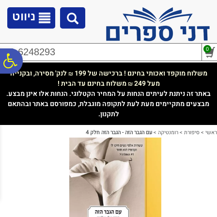
לתפריט
לתוכן
לתפריט
אתר
המרכזי
נגישות
ניווט
0
02-6248293
פ
משלוח מוקפד ואכותי בחינם ! ברכישה של 199
לנק' מסירה, ובקנייה
₪
מעל 249
משלוח בחינם עד הבית !
₪
סר
באתר זה ניתנת לעיתים הנחות על המחיר הקטלוגי. הנחות אלו אינן מבצע.
מבצעים מתקיימים מעת לעת לתקופה מוגבלת, כמפורסם באתר ובהתאם
לתקנון.
נג
ראשי
>
סיפורת
>
רומנטיקה
>
עם הגבר הזה - הגבר הזה חלק 4