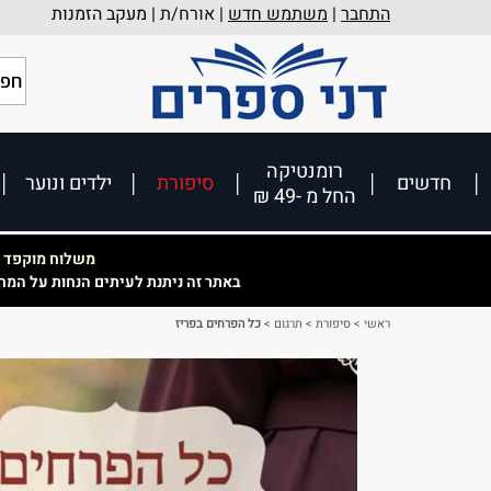
התחבר
|
משתמש חדש
| אורח/ת |
מעקב הזמנות
רומנטיקה
חדשים
סיפורת
ילדים ונוער
החל מ -49 ₪
משלוח מוקפד וא
באתר זה ניתנת לעיתים הנחות על המח
ראשי
>
סיפורת
>
תרגום
>
כל הפרחים בפריז