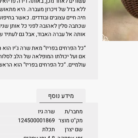
עשורים לאחר מכן, באותה דירה פריזאית
ללא בדל של זיכרון מעברהּ. היא מתאו
חיה חיים עצובים ובודדים. כאשר בחיפו
שכתבה סלין לאהובהּ לפני כל אותן שנים
אותה אל עברה האבוד, אבל גם לעתיד ש
“כל הפרחים בפריז” מאת שרה ג’יו הוא ר
אם ועל יכולתו המופלאה של הלב לסלוח. 
עולמיים. “כל הפרחים בפריז” הוא הראש
מידע נוסף
מחבר/ת
שרה גיו
מק"ט מוצר
124500001869
שם יצרן
תכלת