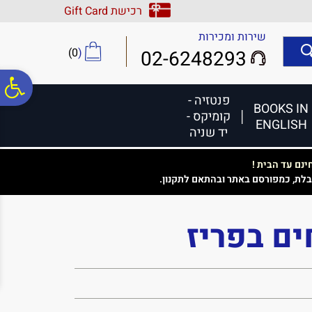
לתפריט
לתוכן
לתפריט
רכישת Gift Card
אתר
המרכזי
נגישות
שירות ומכירות
)
0
(
02-6248293
פ
פנטזיה -
BOOKS IN
קומיקס -
ENGLISH
סר
יד שניה
נם עד הבית !
נג
בלת, כמפורסם באתר ובהתאם לתקנון.
ים בפריז