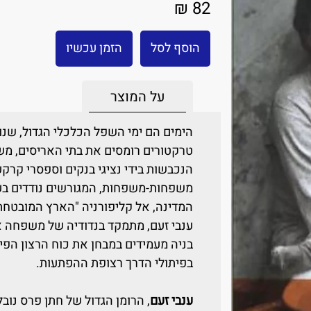
82 ₪
הוסף לסל
הזמן עכשיו
על המוצר
הימים הם ימי השפל הכלכלי הגדול, שנ
טרקטורים רומסים את בתי האריסים, מ
הנכבשות בידי נציגי בנקים וספסרי קרקע
משפחות-משפחות, המגורשים נודדים ב
המדינה, אל קליפורניה "הארץ המובטחת"
ענבי זעם, מתמקד בנדודיה של משפחה 
בניה מעמידים במבחן את כוח הרצון הפי
בפיתולי הדרך רצופת ההפתעות.
ענבי זעם
, הרומן הגדול של חתן פרס נוב