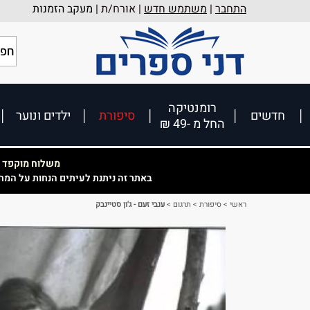
התחבר
|
משתמש חדש
| אורח/ת |
מעקב הזמנות
רומנטיקה
חדשים
סיפורת
ילדים ונוער
החל מ -49 ₪
משלוח מוקפד וא
באתר זה ניתנת לעיתים הנחות על המח
ראשי
>
סיפורת
>
תרגום
>
ענבי זעם - ג'ון סטיינבק