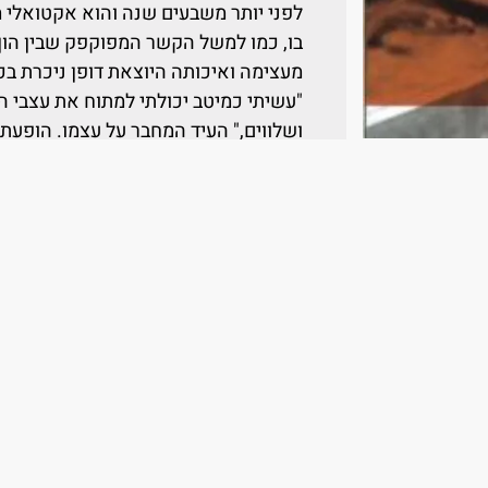
לפני יותר משבעים שנה והוא אקטואלי מ
בו, כמו למשל הקשר המפוקפק שבין הון 
מעצימה ואיכותה היוצאת דופן ניכרת בכ
"עשיתי כמיטב יכולתי למתוח את עצבי הק
ושלווים," העיד המחבר על עצמו. הופעת 
לשריפת כל עותקיו. אולם יצירת המופת ה
ואף נחשבת היום לרומן האמריקני בן ה
לעשרות שפות ועובד לסרט, למחזה ולאו
מידע נוסף
מחבר/ת
גון סטיינבק
מק"ט מוצר
036200041659
שם יצרן
ידיעות ספרים
זמן אספקה
4-8 ימי עסקים