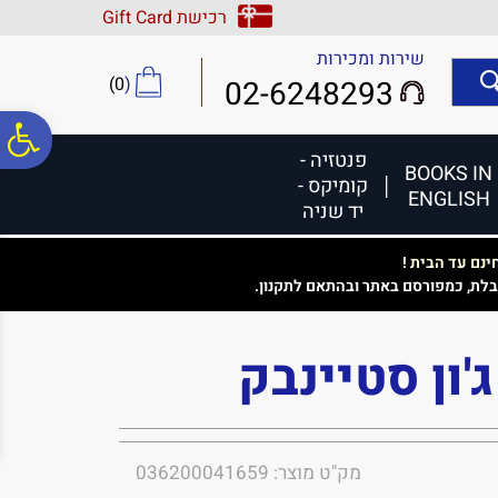
לתפריט
לתוכן
לתפריט
רכישת Gift Card
אתר
המרכזי
נגישות
שירות ומכירות
)
0
(
02-6248293
פ
פנטזיה -
BOOKS IN
קומיקס -
ENGLISH
סר
יד שניה
נם עד הבית !
נג
בלת, כמפורסם באתר ובהתאם לתקנון.
ג'ון סטיינבק
מק"ט מוצר: 036200041659