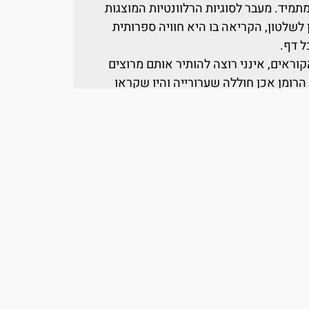
תמיד. מעבר לסוגיות הרלוונטיות המוצגות
לשלטון, הקריאה בו היא חוויה ספרותית
ל דף.
וראים, אינני רוצה להותיר אותם מרוצים
הרומן אכן חוללה שערורייה והיו שקראו
זו, על רבדיה המיתיים-המודרניים, שרדה
מאה העשרים הנקרא ביותר. הספר תורגם
פרה שזכו להצלחה בינלאומית.