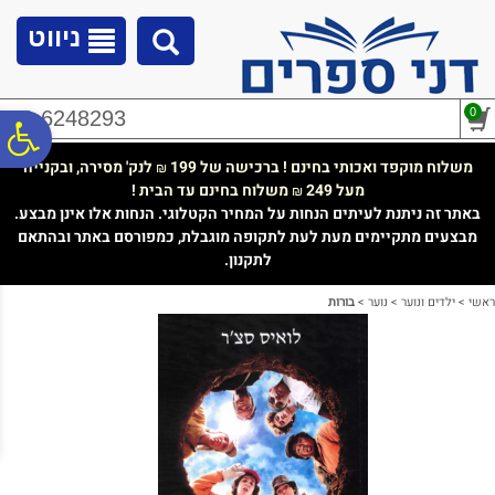
לתפריט
לתוכן
לתפריט
אתר
המרכזי
נגישות
ניווט
0
02-6248293
פ
משלוח מוקפד ואכותי בחינם ! ברכישה של 199
לנק' מסירה, ובקנייה
₪
מעל 249
משלוח בחינם עד הבית !
₪
סר
באתר זה ניתנת לעיתים הנחות על המחיר הקטלוגי. הנחות אלו אינן מבצע.
מבצעים מתקיימים מעת לעת לתקופה מוגבלת, כמפורסם באתר ובהתאם
לתקנון.
נג
ראשי
>
ילדים ונוער
>
נוער
>
בורות