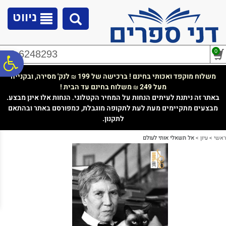
לתפריט
לתוכן
לתפריט
אתר
המרכזי
נגישות
ניווט
0
02-6248293
פ
משלוח מוקפד ואכותי בחינם ! ברכישה של 199
לנק' מסירה, ובקנייה
₪
מעל 249
משלוח בחינם עד הבית !
₪
סר
באתר זה ניתנת לעיתים הנחות על המחיר הקטלוגי. הנחות אלו אינן מבצע.
מבצעים מתקיימים מעת לעת לתקופה מוגבלת, כמפורסם באתר ובהתאם
לתקנון.
נג
ראשי
>
עיון
>
אל תשאלי אותי לעולם