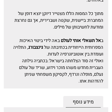
באלוהים.
מתוך כל המסות הללו מצטייר דיוקן יוצא דופן של
המחברת: ביישנית, שקטה ושברירית, אך גם נחרצת
ומודעת לחשיבותן של מילים.
ב
אל תשאלי אותי לעולם
באה לידי ביטוי האיכות
הספרותית הייחודית בכתיבתה של
גינצבורג
, התלויה
ועומדת בין אוטוביוגרפיה לעדות.
ואולי זה סוד הצלחתה בישראל: בכתביה גילתה
העברית מחדש משהו מוכר וידוע, שריד של עולם
נעלם, מופלה ונרדף, לקסיקון משפחתי שניתן
להזדהות אתו.
מידע נוסף