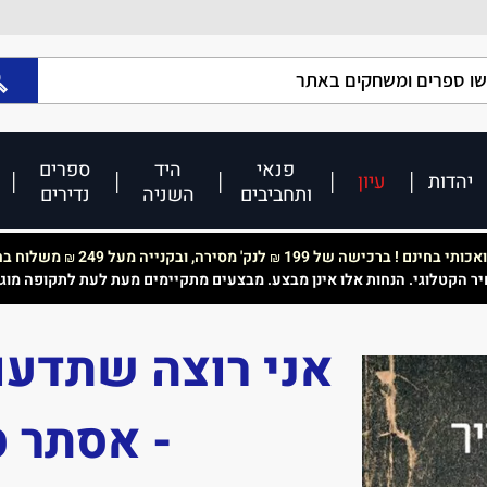
פנאי
היד
ספרים
יהדות
עיון
ותחביבים
השניה
נדירים
כותי בחינם ! ברכישה של 199
לנק' מסירה, ובקנייה מעל 249
משלוח בחי
₪
₪
יר הקטלוגי. הנחות אלו אינן מבצע. מבצעים מתקיימים מעת לעת לתקופה מוג
אני רוצה שתדעו
- אסתר ס