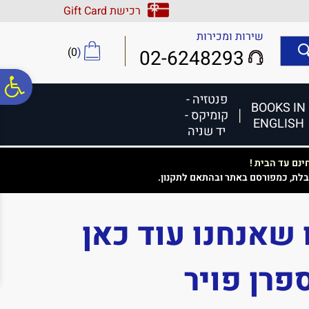
לתפריט
לתוכן
לתפריט
רכישת Gift Card
אתר
המרכזי
נגישות
שירות ומכירות
)
0
(
02-6248293
פ
פנטזיה -
BOOKS IN
קומיקס -
ENGLISH
סר
יד שניה
נם עד הבית !
נג
בלת, כמפורסם באתר ובהתאם לתקנון.
 שאנחנו עוד כאן
פרן פויר