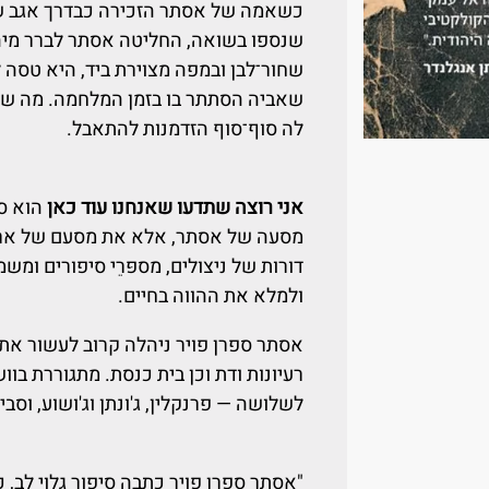
כשאמה של אסתר הזכירה כבדרך אגב ש
שנספו בשואה, החליטה אסתר לברר מיהן
שחור־לבן ובמפה מצוירת ביד, היא טסה
שאביה הסתתר בו בזמן המלחמה. מה שג
לה סוף־סוף הזדמנות להתאבל.
אני רוצה שתדעו שאנחנו עוד כאן
הוא סי
מסעה של אסתר, אלא את מסעם של ארב
דורות של ניצולים, מספּרֵי סיפורים ומש
ולמלא את ההווה בחיים.
רעיונות ודת וכן בית כנסת. מתגוררת בוו
לשלושה — פרנקלין, ג'ונתן וג'ושוע, וס
"אסתר ספרן פויר כתבה סיפור גלוי לב, 