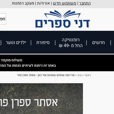
התחבר
|
משתמש חדש
| אורח/ת |
מעקב הזמנות
רומנטיקה
חדשים
סיפורת
ילדים ונוער
החל מ -49 ₪
משלוח מוקפד וא
באתר זה ניתנת לעיתים הנחות על המח
ראשי
>
עיון
>
אני רוצה שתדעו שאנחנו עוד כאן - אסתר ספרן פויר