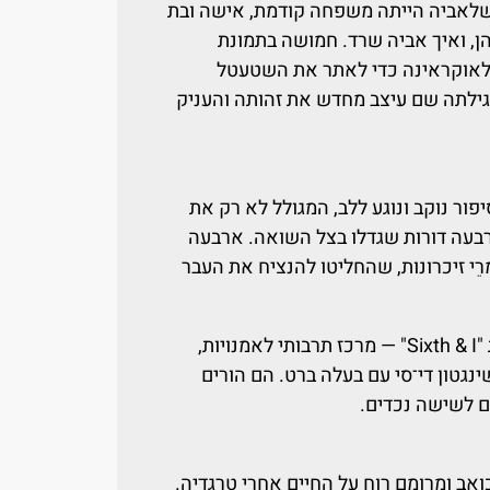
לאביה הייתה משפחה קודמת, אישה ובת
, ואיך אביה שרד. חמושה בתמונת
 לאוקראינה כדי לאתר את השטעטל
ילתה שם עיצב מחדש את זהותה והעניק
פור נוקב ונוגע ללב, המגולל לא רק את
עה דורות שגדלו בצל השואה. ארבעה
מרֵי זיכרונות, שהחליטו להנציח את העבר
אסתר ספרן פויר ניהלה קרוב לעשור את "Sixth & I" — מרכז תרבותי לאמנויות,
שינגטון די־סי עם בעלה ברט. הם הורים
בים לשישה נכדים.
כואב ומרומם רוח על החיים אחרי טרגדיה.