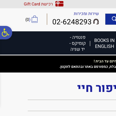
לתפריט
לתוכן
לתפריט
רכישת Gift Card
אתר
המרכזי
נגישות
שירות ומכירות
)
0
(
02-6248293
פ
פנטזיה -
BOOKS IN
קומיקס -
ENGLISH
סר
יד שניה
נם עד הבית !
נג
בלת, כמפורסם באתר ובהתאם לתקנון.
פור חיי