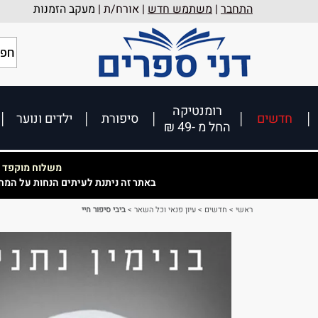
התחבר
|
משתמש חדש
| אורח/ת |
מעקב הזמנות
רומנטיקה
חדשים
סיפורת
ילדים ונוער
החל מ -49 ₪
משלוח מוקפד וא
באתר זה ניתנת לעיתים הנחות על המח
ראשי
>
חדשים
>
עיון פנאי וכל השאר
>
ביבי סיפור חיי