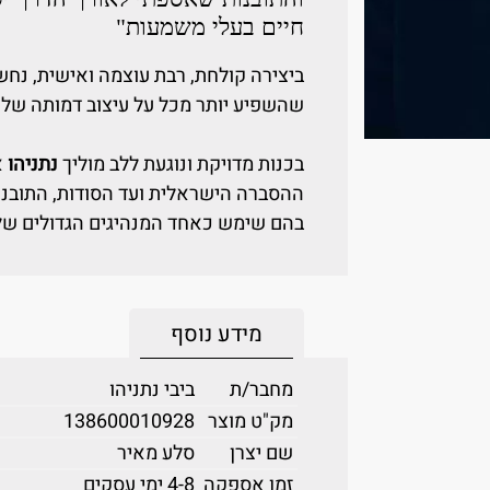
חיים בעלי משמעות"
ביצירה קולחת, רבת עוצמה ואישית, נחש
שהשפיע יותר מכל על עיצוב דמותה של 
בכנות מדויקת ונוגעת ללב מוליך
נתניהו
א
ההסברה הישראלית ועד הסודות, התובנו
בהם שימש כאחד המנהיגים הגדולים של
מידע נוסף
מחבר/ת
ביבי נתניהו
מק"ט מוצר
138600010928
שם יצרן
סלע מאיר
זמן אספקה
4-8 ימי עסקים