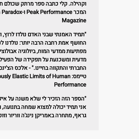
וקהילה. קלי כתבה ספר מרתק שכולם חיי
המכר
Peak Performance
ו-
n Paradox
Magazine
"תמיד האמנתי שבני האדם נולדו לרוץ, ו
החושף אמת רחבה הרבה יותר: נולדנו לנ
מפתיעות ממדעי המוח, ביולוגיה אבולוצי
מדעית ומשכנעת על תפקידה של הפעילות
החברתי והתקווה בחיינו." - אלכס הצ'ינס
טיימס:
ously Elastic Limits of Human
Performance
"הספר הזה הזכיר לי שלא משנה על אילו
אני תמיד יכולה למצוא
שמחה
בתנועה, ו
גראף, מתחרה באמריקן נינג'ה ווריור ו