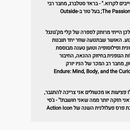
בים לקרוא." - בראד סטלברג, מחבר רבי
The Passio
; בעל טור ב-
Outside
לכן הייתי מרותק לספרה של קלי מק'גונגל
וע. האושר שבתנועה שוזר יחד תובנות
ונית ופילוסופיה וטוען טענה מבוססת
 הגופנית בחיזוק ההנאה, החיבור
ון, מחבר רב המכר של הניו יורק
Endure
:
Mind, Body, and the Curi
 פציעות או מכשולים אני צריכה להתגבר,
אני חזקה יותר ממה שאני חושבת!" - ג'סי
זוכת פרס פעלולנית השנה של
Action Icon