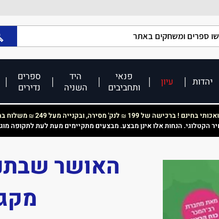
פנאי
היד
ספרים
יהדות
עיון
ותחביבים
השניה
נדירים
כותי בחינם ! ברכישה של 199
לנק' מסירה, ובקנייה מעל 249
משלוח בחי
₪
₪
יר הקטלוגי. הנחות אלו אינן מבצע. מבצעים מתקיימים מעת לעת לתקופה מוג
האושר שבתנו
מקגו