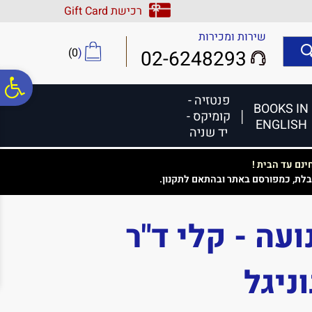
לתפריט
לתוכן
לתפריט
רכישת Gift Card
אתר
המרכזי
נגישות
שירות ומכירות
)
0
(
02-6248293
פ
פנטזיה -
BOOKS IN
קומיקס -
ENGLISH
סר
יד שניה
נם עד הבית !
נג
בלת, כמפורסם באתר ובהתאם לתקנון.
עה - קלי ד"ר
ניגל