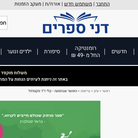
התחבר
|
משתמש חדש
| אורח/ת |
מעקב הזמנות
רומנטיקה
חדשים
סיפורת
ילדים ונוער
החל מ -49 ₪
משלוח מוקפד וא
באתר זה ניתנת לעיתים הנחות על המח
ראשי
>
עיון
>
בריאות
>
האושר שבתנועה - קלי ד"ר מקגוניגל