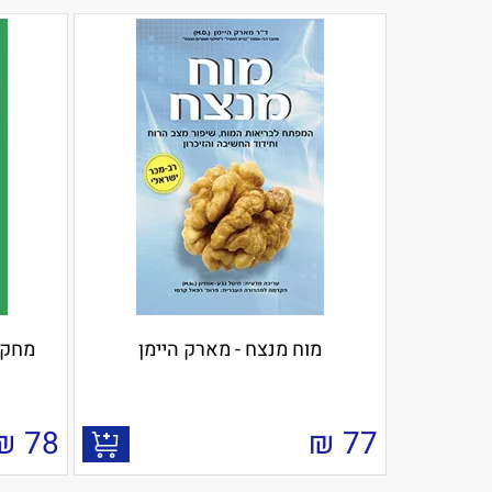
מוח מנצח - מארק היימן
מחקר
₪
78
₪
77