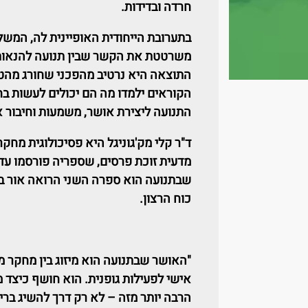
חרדה ובדידות
.
בתערובת הייחודית האופיינית לה, המשלב
משרטטת את הקשר שבין תנועה להנאות ה
התוצאה היא נרטיב מהפכני שחורג מהטיע
הקוראים ילמדו מה הם יכולים לעשות ב
התנועה ליצירת אושר, משמעות וחיבור א
ד"ר קלי מק'גוניגל היא פסיכולוגית מחק
מדעית זוכת פרסים, שספריה פורסמו עד
שבתנועה הוא ספרה השני הרואה אור ב
כוח הרצון.
"האושר שבתנועה הוא מיזוג בין מחקר 
אישי לפעילות גופנית. הוא חושף כיצד 
הרבה יותר מזה – לא רק דרך להשיג בריא