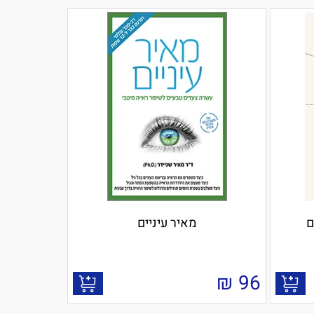
ם
מאיר עיניים
₪
96