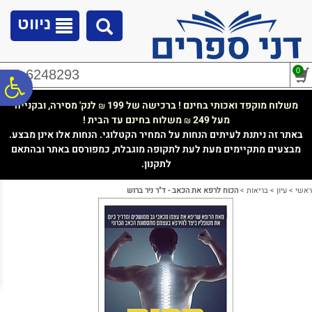
לתפריט
לתוכן
לתפריט
אתר
המרכזי
נגישות
ניווט
0
02-6248293
פ
משלוח מוקפד ואכותי בחינם ! ברכישה של 199
לנק' מסירה, ובקנייה
₪
מעל 249
משלוח בחינם עד הבית !
₪
סר
באתר זה ניתנת לעיתים הנחות על המחיר הקטלוגי. הנחות אלו אינן מבצע.
מבצעים מתקיימים מעת לעת לתקופה מוגבלת, כמפורסם באתר ובהתאם
לתקנון.
נג
ראשי
>
עיון
>
בריאות
>
הכוח לרפא את הכאב - ד"ר ניר ברוש