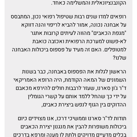
הקונבנציונאלית והמשלימה כאחד.
רופאים למדו שנים רבות שטיפול רפואי נכון, המתבסס
על אבחנה נכונה, אמור להביא לריפוי והנה דווקא
"מגפת הכאבים" מהווה לעיתים קרובות אתגר
לא-פשוט למערכת הרפואית ואכזבה כואבת
למטופלים. האם זה מעיד על פספוס ביכולות האבחנה
שלנו?
הראשון לגלות את הפספוס באבחנה, כבר בשנות
השמונים של המאה הקודמת, היה הרופא האמריקאי
ד"ר ג'ון סארנו, שעזר לרבבות חולים להירפא מכאבם
על ידי כך שהחל ללמד אותם על קשרי הגומלין
ההדוקים בין הגוף לנפש ביצירת כאבים,
תודות לד"ר סארנו וממשיכי דרכו, אנו מצוידים כיום
ביכולות משופרות להבין את מנגנון יצירת הכאבים
בכלים מדעיים מדויקים ולתת לו מענה ומרפא בדרכים