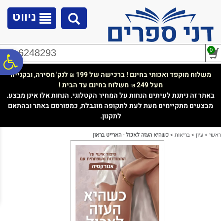
לתפריט
לתוכן
לתפריט
אתר
המרכזי
נגישות
ניווט
0
02-6248293
פ
משלוח מוקפד ואכותי בחינם ! ברכישה של 199
לנק' מסירה, ובקנייה
₪
מעל 249
משלוח בחינם עד הבית !
₪
סר
באתר זה ניתנת לעיתים הנחות על המחיר הקטלוגי. הנחות אלו אינן מבצע.
מבצעים מתקיימים מעת לעת לתקופה מוגבלת, כמפורסם באתר ובהתאם
לתקנון.
נג
ראשי
>
עיון
>
בריאות
>
כשהיא העזה לאכול - הארייט בראון