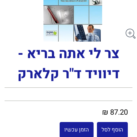
צר לי אתה בריא -
דיוויד ד"ר קלארק
87.20 ₪
הוסף לסל
הזמן עכשיו