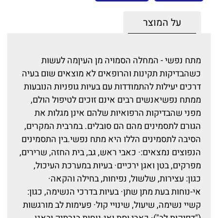
על המוצר
מתח נפשי - המחלה הסמויה מן העיןמה לעשות
כשהבדיקות תקינות והרופאים לא מוצאים שום בעיה
דרכים יעילות להתמודדות עם בעיות גופניות הנובעות
ממתח נפשיאנשים רבים אינם זוכים לטיפול הולם,
מפני שהבדיקות הרפואיות שלהם אינן מגלות את
הגורם לתסמינים מהם הם סובלים. במרבית המקרים,
הסיבה לתסמינים הללו היא מתח נפשי.בין התסמינים
הנפוצים נמצאים:· כאבי ראש, גב, בית החזה, שרירים,
מפרקים, בטן ואגן ירכיים· בעיות במערכת העיכול,
כגון: עצירות, שלשול, נפיחות, בחילה והקאה·
אי-נוחות בעת מתן שתן· בעיות בדרכי הנשימה, כגון:
קשיי נשימה, שיעול, שינויי קול· פעימות לב מורגשות