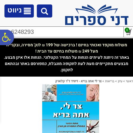
לתפריט
לתוכן
לתפריט
אתר
המרכזי
נגישות
ניווט
0
02-6248293
פ
משלוח מוקפד ואכותי בחינם ! ברכישה של 199
לנק' מסירה, ובקנייה
₪
מעל 249
משלוח בחינם עד הבית !
₪
סר
באתר זה ניתנת לעיתים הנחות על המחיר הקטלוגי. הנחות אלו אינן מבצע.
מבצעים מתקיימים מעת לעת לתקופה מוגבלת, כמפורסם באתר ובהתאם
לתקנון.
נג
ראשי
>
עיון
>
בריאות
>
צר לי אתה בריא - דיוויד ד"ר קלארק