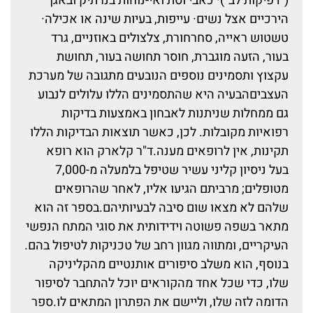
("דפיקות לב")· כאבי וסת ואי-נוחות בנרתיק ובאגן
הירכיים אצל נשים· עייפות, בעיות שינה או אכילה·
טשטוש ראייה, סחרחורת, צלצולים באוזניים, גרד
בעור, הזעה מוגברת, חוסר תחושה בעור, תחושת
עקצוץ ותסמינים נוספים הנובעים מתגובה של מערכת
העצביםהבעיה היא שהתסמינים הללו עלולים לנבוע
גם ממחלות שניתנות לאבחון באמצעות בדיקות
רפואיות מקובלות. לכן, כאשר תוצאות הבדיקות הללו
תקינות, אין לרופאים מענה.ד"ר קלארק הוא רופא
בעל ניסיון קליני עשיר שטיפל בלמעלה מ-7,000
מטופלים; מרביתם הגיעו אליו, לאחר שהרופאים
שלהם לא מצאו שום סיבה לבעיותיהם.בספר זה הוא
מתאר בשפה פשוטה וידידותית את סוגי המתח הנפשי
העיקריים, ומתווה מגוון רחב של טכניקות לטיפול בהם.
בנוסף, הוא משלב סיפורים אותנטיים מהקליניקה
שלו, כדי שכל אחד מהקוראים יוכל להתחבר לסיפור
הדומה לזה שלו, וליישם את הפתרון המתאים לו.ספר