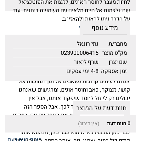
לחיות מעבר לחוסר האונים, למצות את הפוטנציאל
שבו ולצמוח אל חיים מלאים עם משמעות רוחנית. עוד
על הדרך ניתן לראות ולהאזין ב:
מידע נוסף
.
www.nattironel.com
מחבר/ת
נתי רונאל
מק"ט מוצר
023900006415
מתוך ״דברי פתיחה״
שם יצרן
שרף ליאור
כמעט כולנו שקועים רוב הזמן בחיי השגרה החומריים,
זמן אספקה
4-8 ימי עסקים
וכשאנו חווים את האתגרים והקשיים הכרוכים בהם,
אנחנו לעיתים קרובות נשאבים אל תוך תחושות של
קושי, מצוקה, כאב וחוסר אונים, ומרגישים שאנחנו
יכולים רק לייחל לחסד שיפקוד אותנו, אבל אין
ביכולתנו לעשות דבר מעבר לכך. אבל הספר הזה
חוות דעת על המוצר
מלמד אותנו שאפשר לחיות את החסד יום-יום. במקום
לייחל ולצפות לו, במקום לחלום עליו, אפשר להתנהג
0
חוות דעת
(אין דירוג)
כבר כאן ועכשיו כאילו הוא כבר כאן, ולמצוא אותו
הוסף חוות דעת
קודם כול בתוך עצמנו. וזה, אומר הספר, הגשר שיכול