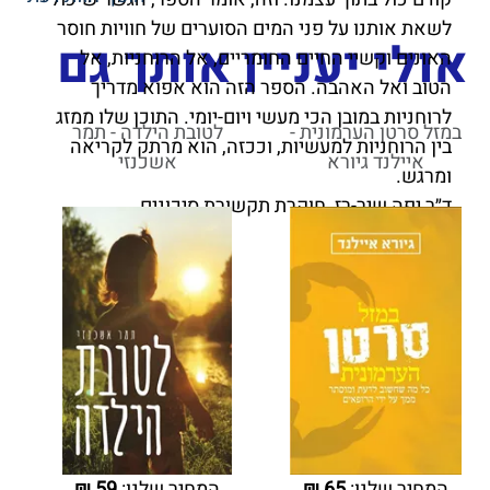
לשאת אותנו על פני המים הסוערים של חוויות חוסר
אולי יעניין אותך גם
האונים וקשיי החיים החומריים, אל הרוחניות, אל
הטוב ואל האהבה. הספר הזה הוא אפוא מדריך
לרוחניות במובן הכי מעשי ויום-יומי. התוכן שלו ממזג
במזל סרטן הערמונית -
לטובת הילדה - תמר
בין הרוחניות למעשיות, וככזה, הוא מרתק לקריאה
איילנד גיורא
אשכנזי
ומרגש.
ד״ר יפה שיר-רז, חוקרת תקשורת סיכונים
המחיר שלנו:
65
₪
המחיר שלנו:
59
₪