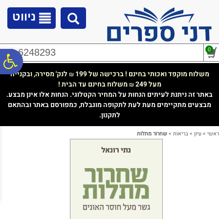
לתפריט
לתוכן
לתפריט
אתר
המרכזי
נגישות
ניווט
0
02-6248293
פ
משלוח מוקפד ואכותי בחינם ! ברכישה של 199
לנק' מסירה, ובקנייה
₪
מעל 249
משלוח בחינם עד הבית !
₪
סר
באתר זה ניתנת לעיתים הנחות על המחיר הקטלוגי. הנחות אלו אינן מבצע.
מבצעים מתקיימים מעת לעת לתקופה מוגבלת, כמפורסם באתר ובהתאם
לתקנון.
נג
ראשי
>
עיון
>
בריאות
>
שחרור מתלות