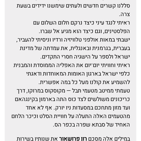
סללנו קשרים חדשים ולעתים שימשנו ידידים בשעת
צרה.
ראיתי לנגד עיני כיצד נרקם חלום השלום עם
הפלסטינים, וגם כיצד הוא מגיע אל שברו.
ישבתי במאות אולפני טלוויזיה ורדיו וניסיתי להעביר,
בעברית, בגרמנית ובאנגלית, את עמדתה של מדינת
ישראל ולספר על הישגיה חסרי התקדים.
ראיתי וחוויתי יום־יום את האפליה הממוסדת והמבנית
כלפי ישראל בארגון האומות המאוחדות ודאגתי
להשמיע את קולנו מעל כל במה אפשרית.
טעמתי ממיטב מטעמי תבל — מקוסקוס במרוקו, דרך
כריכונים משולשים לצד כוס התה בארמון בקינגהאם
ועד מזון מתחכם במסעדות ניו יורק. אף לא אחד
מהטעמים האלה התעלה על חוויית הסלט וכיכר הלחם
האחיד של סבתא שפרה בכפר הס.
במילים אלה מסכם
רון פרושאור
את שנותיו בשירות