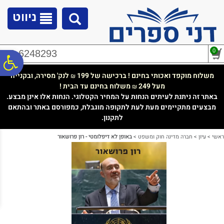
לתפריט
לתוכן
לתפריט
אתר
המרכזי
נגישות
ניווט
0
02-6248293
פ
משלוח מוקפד ואכותי בחינם ! ברכישה של 199
לנק' מסירה, ובקנייה
₪
מעל 249
משלוח בחינם עד הבית !
₪
סר
באתר זה ניתנת לעיתים הנחות על המחיר הקטלוגי. הנחות אלו אינן מבצע.
מבצעים מתקיימים מעת לעת לתקופה מוגבלת, כמפורסם באתר ובהתאם
לתקנון.
נג
ראשי
>
עיון
>
חברה מדינה חוק ומשפט
>
באופן לא דיפלומטי - רון פרושאור