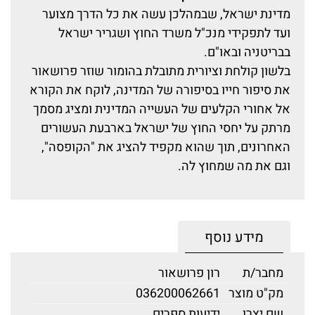
מדינת ישראל, שבמהלכן עשה את כל הדרך מצוער
ועד לתפקידי מנכ"ל משרד החוץ ושגריר ישראל
בבריטניה ובאו"ם.
בלשון קולחת וציורית מתובלת בהומור שוזר פרושאור
את סיפור חייו בסיפורה של המדינה, לוקח את הקורא
אל אחורי הקלעים של העשייה המדינית ומציג מסמך
מרתק על יחסי החוץ של ישראל בארבעת העשורים
האחרונים, תוך שהוא מקפיד להציג את "הקופסה",
וגם את מה שמחוץ לה.
מידע נוסף
מחבר/ת
רון פרושאור
מק"ט מוצר
036200062661
שם יצרן
ידיעות ספרים