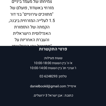
צמיחתו של מעמד ביניים
מזרחי באשדוד, פועלם של
"מתווכים עירוניים" בני דור
1.5 לעלייה המזרחית ביבנה,
הקמתה של התזמורת
האנדלוסית הישראלית
והעברת האחריות על
"פסטיבל עכו הבינלאומי
פרטי התקשרות
לתיאטרון אחר" לידי אנשי
שעות פעילות:
תרבות בני העיר.
א'-ה' בין השעות 10:00-18:00
ו' וערבי חג' בין השעות 10:00-14:00
על בסיס מחקרים אמפיריים
ובכתיבה אישית לא
טלפון: 02-6248293
מתנצלת,
מירב
אימייל:
danielbookil@gmail.com
אהרון־גוטמן
מותחת ביקורת
נוקבת על שיח הדיכוי,
כתובת : אבן ישראל 3 ירושלים.
ומזהירה מפני העיוורון