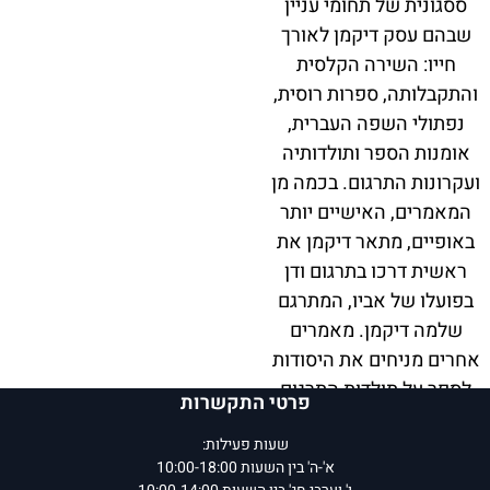
ססגונית של תחומי עניין
שבהם עסק דיקמן לאורך
חייו: השירה הקלסית
והתקבלותה, ספרות רוסית,
נפתולי השפה העברית,
אומנות הספר ותולדותיה
ועקרונות התרגום. בכמה מן
המאמרים, האישיים יותר
באופיים, מתאר דיקמן את
ראשית דרכו בתרגום ודן
בפועלו של אביו, המתרגם
שלמה דיקמן. מאמרים
אחרים מניחים את היסודות
לספר על תולדות התרגום
פרטי התקשרות
העברי, שלא זכה להשלים
שעות פעילות:
את כתיבתו.
א'-ה' בין השעות 10:00-18:00