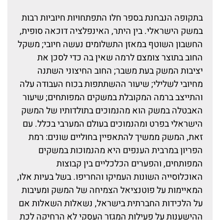
בתקופה הנבחנת בספר חלו התפתחויות חיוביות רבות
במשק הישראלי. בין היתר, האינפלציה דוכאה סופית,
החשבון השוטף במאזן התשלומים נעשה חיובי; משקל
החוב בתוצר צומצם לרמה שאין בה כדי לסכן את
יציבות המשק בעת משבר; החוב החיצוני השתנה
מחיובי לשלילי; שיעור ההשתתפות בכוח העבודה עלה
והתייצב ברמה המקובלת במשקים המפותחים; שיעור
האבטלה במשק הוא מהנמוכים בתולדותיו של המשק
הישראלי בפרט ומהנמוכים בעולם המערבי בכלל. עם
זאת, המשק ממשיך להתאפיין בחוליים שונים: רמת
הפריון במרבית הענפים היא מהנמוכות במשקים
המפותחים, והפערים הכלכליים בין קבוצות
האוכלוסייה השונות העמיקו והחריפו. בשל בעיות אלו,
המאיימות על פוטנציאל הצמיחה של המשק ומעיבות
על הלכידות החברתית בישראל, נשאלות השאלות אם
ההישענות על פעילות המגזר העסקי לא הרחיקה לכת