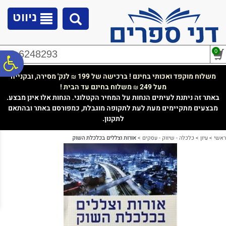
לתפריט
לתוכן
לתפריט
אתר
המרכזי
נגישות
ניווט
0
02-6248293
פ
משלוח מוקפד ואכותי בחינם ! ברכישה של 199
לנק' מסירה, ובקנייה
₪
מעל 249
משלוח בחינם עד הבית !
₪
סר
באתר זה ניתנת לעיתים הנחות על המחיר הקטלוגי. הנחות אלו אינן מבצע.
מבצעים מתקיימים מעת לעת לתקופה מוגבלת, כמפורסם באתר ובהתאם
לתקנון.
נג
ראשי
>
עיון
>
כלכלה - שיווק - עסקים
>
אורות וצללים בכלכלת השוק