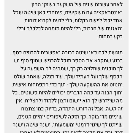
לאחר עשרות שנים של השקעה בשוקי ההון
ואינטראקציה עם משקיעים, פיתחתי כאן שיטה שכל
אחד יכול ליישם בקלות, בלי לדעת לקרוא דוחות
ומאזנים של חברות, בלי להיות מומחה לכלכלה ובלי
רקע בתחום.
מוגשת לכם כאן שיטה ברורה ואפשרית להרוויח כסף.
ברגע שתקרא את הספר תוכל להרגיש שסוף סוף יש
לך תוכנית שתלויה רק בך, שתהיה לה השפעה על
הכסף שלך ועל העתיד שלך. עוד תגלה, שאתה שולט
ומנווט את ההשקעה שלך - תוך כדי התפתחות אישית
ותוך הבנה עד כמה הדברים יכולים להיות פשוטים. כל
מה שיידרש לך הוא יישום ורצון ללמוד ולהצליח. אין
זה קשה, אבל זה דורש התמדה, בדיוק כמו צחצוח
שיניים מדי בוקר. כך תזכה לשיפורים יומיים קטנים,
שייתנו לך שינוי דרמטי ומשמעותי. ישנה שיטה וישנה
דרך, ורק אם תקצה לזאת זמן, התוצאות לא יאחרו