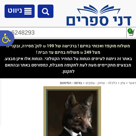
לתפריט
לתוכן
לתפריט
אתר
המרכזי
נגישות
ניווט
0
02-6248293
פ
משלוח מוקפד ואכותי בחינם ! ברכישה של 199
לנק' מסירה, ובקנייה
₪
מעל 249
משלוח בחינם עד הבית !
₪
סר
באתר זה ניתנת לעיתים הנחות על המחיר הקטלוגי. הנחות אלו אינן מבצע.
מבצעים מתקיימים מעת לעת לתקופה מוגבלת, כמפורסם באתר ובהתאם
לתקנון.
נג
ראשי
>
עיון
>
כלכלה - שיווק - עסקים
>
בורסה - הסיסטם