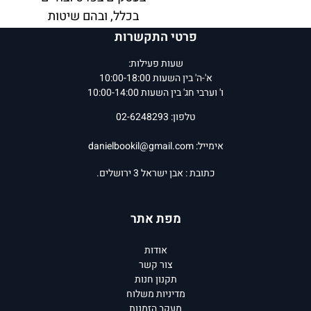
בכלל, ובהם שיטות
וטכניקות להגדלת המכירות,
פרטי התקשרות
לשיפור התוצאות העסקיות
שעות פעילות:
ולהגשמת מטרות.
א'-ה' בין השעות 10:00-18:00
ו' וערבי חג' בין השעות 10:00-14:00
אם אתם מחפשים הדרכה
טלפון: 02-6248293
וכלים למימוש עצמכם
בחיים, אם אתם בעלי עסק,
אימייל:
danielbookil@gmail.com
מנהלים, נציגי שירות
כתובת : אבן ישראל 3 ירושלים.
ומכירות או פשוט רוצים
להצליח, ספר זה ייתן לכם
מפת אתר
יתרון יחסי שבאמצעותו
תוכלו להתבלט, להתקדם
אודות
ולהצליח מהר מכפי שאתם
צור קשר
חושבים!
תקנון חנות
מדיניות משלוח
המחיר שלנו:
62
₪
המחיר שלנו:
78
₪
מעקב הזמנות