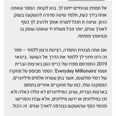
אל תמתין שהחיים ייתנו לך. בוא לקחת. הספר שאתה
אוחז בידך כעת, תלמד שיטה סדורה להשקעה בשוק
ההון. שיטה זו תוכל לשרת אותך ולהניב לך כסף
לאורך שנים, יותר מכל משלח יד שאתה עוסק בו
ובמאמץ מופחת.
אם אתה מבטיח התמדה, רצינות ורצון ללמוד – ספר
זה הינו חיוני לך ללמוד את הדרך אל העושר. בינואר
2019 התפרסם ספרו של כריס הוגן בארצות הברית
ושמו 'Everyday Millionairs'. הספר מבוסס על מחקרו
של רמזי סולשנס, אשר בחן עשרת אלפים מיליונרים.
המסקנה שלו, כמו של מחקרים אחרים בתחום
בארצות הברית, שרוב המיליונרים לא נולדו כאלה ולא
זכו במיליונים או ירשו מיליונים, אלא עבדו והפרישו
סכומי כסף שהושקעו בבורסה לאורך שנים. זה הכול.