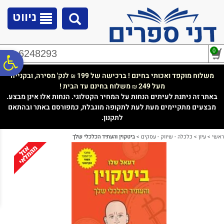
לתפריט
לתוכן
לתפריט
אתר
המרכזי
נגישות
ניווט
0
02-6248293
פ
משלוח מוקפד ואכותי בחינם ! ברכישה של 199
לנק' מסירה, ובקנייה
₪
מעל 249
משלוח בחינם עד הבית !
₪
סר
באתר זה ניתנת לעיתים הנחות על המחיר הקטלוגי. הנחות אלו אינן מבצע.
מבצעים מתקיימים מעת לעת לתקופה מוגבלת, כמפורסם באתר ובהתאם
לתקנון.
נג
ראשי
>
עיון
>
כלכלה - שיווק - עסקים
>
ביטקוין והעתיד הכלכלי שלך