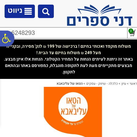
לתפריט
לתוכן
לתפריט
אתר
המרכזי
נגישות
ניווט
0
02-6248293
פ
משלוח מוקפד ואכותי בחינם ! ברכישה של 199
לנק' מסירה, ובקנייה
₪
מעל 249
משלוח בחינם עד הבית !
₪
סר
באתר זה ניתנת לעיתים הנחות על המחיר הקטלוגי. הנחות אלו אינן מבצע.
מבצעים מתקיימים מעת לעת לתקופה מוגבלת, כמפורסם באתר ובהתאם
לתקנון.
נג
ראשי
>
עיון
>
כלכלה - שיווק - עסקים
>
הטאו של עליבאבא