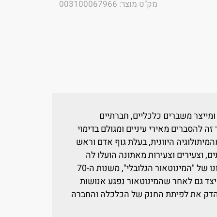
מק"ט מוצר: 003100067966
 ומייצר משברים כלכליים, חברתיים
 זה להסברים מאירי עיניים ומגולם בדימוי
מיתולוגיה היוונית, בעלת גוף אדם וראש
, וצעירים וצעירות מאתונה הועלו לה
קורבן. הספר מתחקה אחר תקופת שלטונו של "המינוטאור הגלובלי", משנות ה-70
לי של 2008, ומראה כיצד גם לאחר שהמינוטאור נפגע אנושות
להדק את לפיתת החנק של הכלכלה והחברה