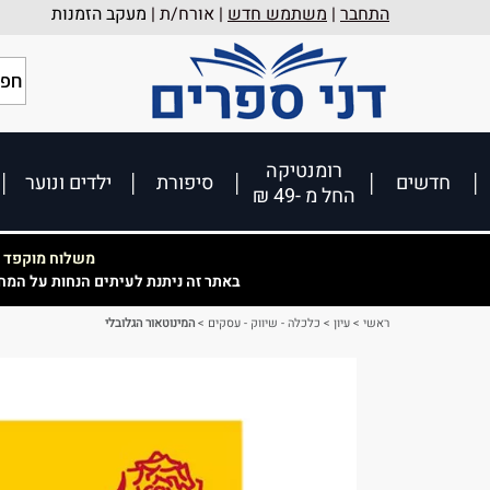
התחבר
|
משתמש חדש
| אורח/ת |
מעקב הזמנות
רומנטיקה
חדשים
סיפורת
ילדים ונוער
החל מ -49 ₪
משלוח מוקפד וא
באתר זה ניתנת לעיתים הנחות על המח
ראשי
>
עיון
>
כלכלה - שיווק - עסקים
>
המינוטאור הגלובלי