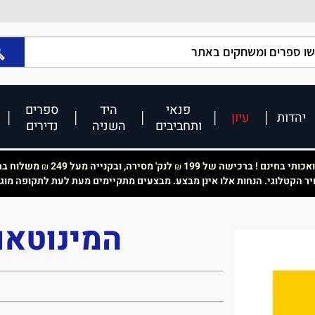
פנאי
היד
ספרים
יהדות
עיון
ותחביבים
השניה
נדירים
כותי בחינם ! ברכישה של 199
לנק' מסירה, ובקנייה מעל 249
משלוח בחי
₪
₪
יר הקטלוגי. הנחות אלו אינן מבצע. מבצעים מתקיימים מעת לעת לתקופה מוג
המינוטאו