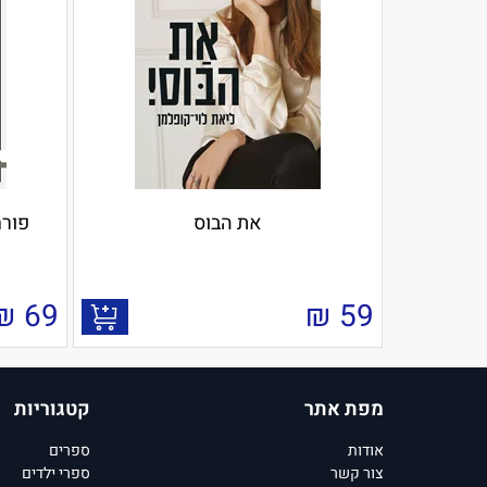
את הבוס
פורח
₪
69
₪
59
מפת אתר
קטגוריות
אודות
ספרים
צור קשר
ספרי ילדים