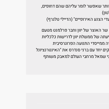
יותר שאפשר לומר עליהם שהם דחופים,
ון)
 הצנע האירופיים" (הדיילי טלגרף)
 שר האוצר של יוון וחבר פרלמנט מטעם
תה של ממשלת יוון לדרישות כלכליות
ה ממייסדי התנועה הפרוגרסיבית
-אירופית, DiEM25. במאי 2020 הקים יחד עם ברני סנדרס את "האינטרנציונל
וני שמאל מרחבי העולם למאבק משותף