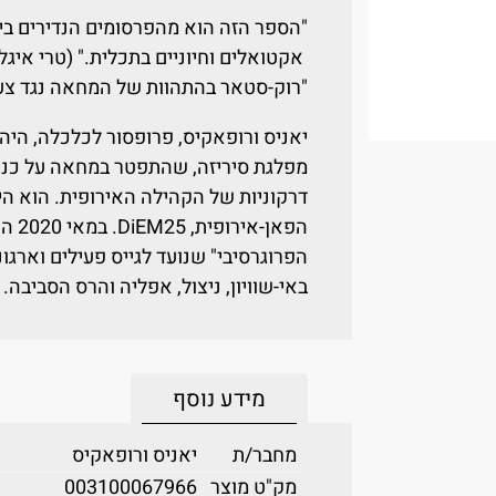
"הספר הזה הוא מהפרסומים הנדירים ב
אקטואלים וחיוניים בתכלית." (טרי איגלט
"רוק-סטאר בהתהוות של המחאה נגד צעדי
יאניס ורופאקיס, פרופסור לכלכלה, היה
מפלגת סיריזה, שהתפטר במחאה על כניע
דרקוניות של הקהילה האירופית. הוא הי
הפאן
הפרוגרסיבי" שנועד לגייס פעילים וארג
באי-שוויון, ניצול, אפליה והרס הסביבה.
מידע נוסף
מחבר/ת
יאניס ורופאקיס
מק"ט מוצר
003100067966