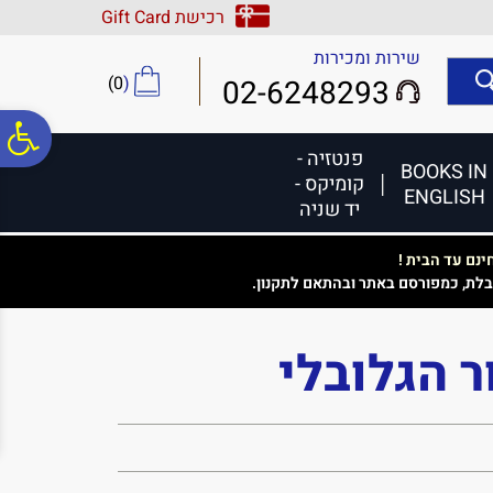
לתפריט
לתוכן
לתפריט
רכישת Gift Card
אתר
המרכזי
נגישות
שירות ומכירות
)
0
(
02-6248293
פ
פנטזיה -
BOOKS IN
קומיקס -
ENGLISH
סר
יד שניה
נם עד הבית !
נג
בלת, כמפורסם באתר ובהתאם לתקנון.
ר הגלובלי