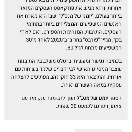
חברות מדיה גדולות והשקיע מיליונים באינספור
אחרות, והוא מגיש את פודקאסט העסקים המואזן
ביותר בעולם, "יומנו של מנכ"ל", שבו הוא מארח את
האנשים המשפיעים והמצליחים ביותר בתחומי
העסקים, התרבות, המנהיגות והספורט. ואם לא די
בכך, מגזין "פורבס" בחר בו ב־2020 לאחד מ־30
המשפיעים מתחת לגיל 30.
בכתיבה נגישה ומעשית, ברטלט משלב בין התובנות
שצבר מניסיונו האישי לבין דברים שלמד בשיחות עם
אורחיו, והתוצאה היא 33 חוקי זהב מפתיעים להצלחה
עסקית במאה העשרים ואחת.
הספר
יומנו של מנכ"ל
הפך לרב-מכר ענק מיד עם
צאתו, ותורגם לכמעט 30 שפות.