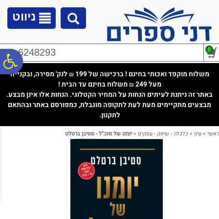
לתפריט
לתוכן
לתפריט
אתר
המרכזי
נגישות
ניווט
0
02-6248293
פ
משלוח מוקפד ואכותי בחינם ! ברכישה של 199
לנק' מסירה, ובקנייה
₪
מעל 249
משלוח בחינם עד הבית !
₪
סר
באתר זה ניתנת לעיתים הנחות על המחיר הקטלוגי. הנחות אלו אינן מבצע.
מבצעים מתקיימים מעת לעת לתקופה מוגבלת, כמפורסם באתר ובהתאם
לתקנון.
נג
ראשי
>
עיון
>
כלכלה - שיווק - עסקים
>
יומנו של מנכ"ל - סטיבן ברטלט