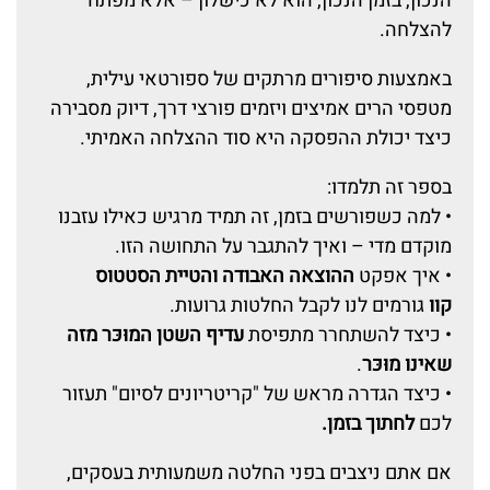
הנכון, בזמן הנכון, הוא לא כישלון – אלא מפתח
להצלחה.
באמצעות סיפורים מרתקים של ספורטאי עילית,
מטפסי הרים אמיצים ויזמים פורצי דרך, דיוק מסבירה
כיצד יכולת ההפסקה היא סוד ההצלחה האמיתי.
בספר זה תלמדו:
• למה כשפורשים בזמן, זה תמיד מרגיש כאילו עזבנו
מוקדם מדי – ואיך להתגבר על התחושה הזו.
• איך אפקט
ההוצאה האבודה והטיית הסטטוס
קוו
גורמים לנו לקבל החלטות גרועות.
• כיצד להשתחרר מתפיסת
עדיף השטן המוּכּר מזה
שאינו מוּכּר
.
• כיצד הגדרה מראש של "קריטריונים לסיום" תעזור
לכם
לחתוך בזמן.
אם אתם ניצבים בפני החלטה משמעותית בעסקים,