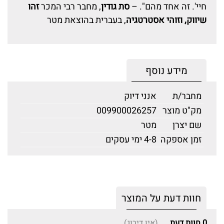
חיי'. זה אחד מהם". –
סת גודין
, מחבר רבי המכר
זהו
שיווק, וזוהי אסטרטגיה
, בעברית בהוצאת מטר
מידע נוסף
מחבר/ת
אנני דיוק
מק"ט מוצר
009900026257
שם יצרן
מטר
זמן אספקה
4-8 ימי עסקים
חוות דעת על המוצר
0
חוות דעת
(אין דירוג)