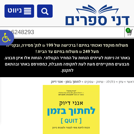
לתפריט
לתוכן
לתפריט
אתר
המרכזי
נגישות
ניווט
0
02-6248293
פ
משלוח מוקפד ואכותי בחינם ! ברכישה של 199
לנק' מסירה, ובקנייה
₪
מעל 249
משלוח בחינם עד הבית !
₪
סר
באתר זה ניתנת לעיתים הנחות על המחיר הקטלוגי. הנחות אלו אינן מבצע.
מבצעים מתקיימים מעת לעת לתקופה מוגבלת, כמפורסם באתר ובהתאם
לתקנון.
נג
ראשי
>
עיון
>
כלכלה - שיווק - עסקים
>
לחתוך בזמן - אנני דיוק