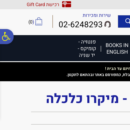
לתפריט
לתוכן
לתפריט
רכישת Gift Card
אתר
המרכזי
נגישות
שירות ומכירות
)
0
(
02-6248293
פ
פנטזיה -
BOOKS IN
קומיקס -
ENGLISH
סר
יד שניה
נם עד הבית !
נג
בלת, כמפורסם באתר ובהתאם לתקנון.
- מיקרו כלכלה