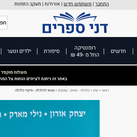
התחבר
|
משתמש חדש
| אורח/ת |
מעקב הזמנות
רומנטיקה
חדשים
סיפורת
ילדים ונוער
החל מ -49 ₪
משלוח מוקפד וא
באתר זה ניתנת לעיתים הנחות על המח
ראשי
>
עיון
>
כלכלה - שיווק - עסקים
>
מבוא לכלכלה - מיקרו כלכלה