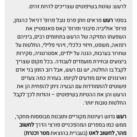
לרעש: שוֹנוּת בשיפוטים שצריכים להיות זהים.
בספר
רעש
מראים חתן פרס נובל פרופ' דניאל כהנמן,
פרופ' אוליביה סיבוני ופרופ' קאס סאנסטיין את
השפעתו המזיקה של הרעש בתחומים רבים, ביניהם
רפואה, משפט, חיזוי כלכלי, זיהוי פלילי, החלטות על
שחרור בערבות, הגנה על ילדים, אסטרטגיה, סקירות
ביצועים ובחירת מועמדים לעבודה. בכל מקום שצריך
לקבל בו החלטה, יש גם רעש, אבל רוב הזמן בני אדם
וארגונים אינם מודעים לקיומו. בעזרת כמה צעדים
פשוטים להתמודדות עם הבעיה ניתן להפחית הן את
הרעש והן את ההטיות בשיפוטים – והודות לכך לקבל
החלטות טובות יותר.
רעש
גדוש רעיונות מקוריים ותובנות מבוססות-מחקר,
ממש כמו בספרים המהפכניים פורצי הדרך
לחשוב
מהר, לחשוב לאט
(בעברית בהוצאת
מטר וכנרת
)