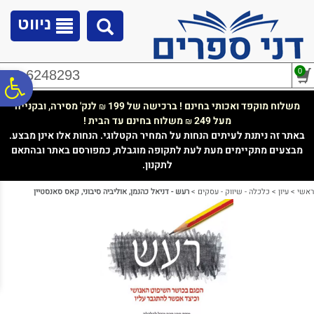
לתפריט
לתוכן
לתפריט
אתר
המרכזי
נגישות
ניווט
0
02-6248293
פ
משלוח מוקפד ואכותי בחינם ! ברכישה של 199
לנק' מסירה, ובקנייה
₪
מעל 249
משלוח בחינם עד הבית !
₪
סר
באתר זה ניתנת לעיתים הנחות על המחיר הקטלוגי. הנחות אלו אינן מבצע.
מבצעים מתקיימים מעת לעת לתקופה מוגבלת, כמפורסם באתר ובהתאם
לתקנון.
נג
ראשי
>
עיון
>
כלכלה - שיווק - עסקים
>
רעש - דניאל כהנמן, אוליביה סיבוני, קאס סאנסטיין