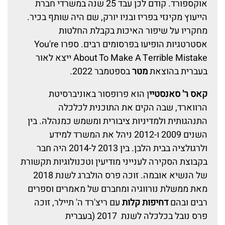
אוקספורד. קודם לכן עבד 25 שנה במשרדי חברת
הייעוץ מקינזי בפריז ובניו יורק, שם היה שותף בכיר.
מחקריו על שיפור האיכות בקבלת החלטות
אסטרטגיות הופיעו בפרסומים רבים. ספרו You're
About To Make A Terrible Mistake ייצא לאור
בעברית בהוצאת
מטר
בספטמבר 2022.
קאס ר' סאנסטיי
ן הוא פרופסור באוניברסיטת
הרווארד, שבה הקים את התוכנית לכלכלה
התנהגותית ולמדיניות ציבורית ומשמש כמנהלהּ. בין
השנים 2009 ו-2012 ניהל את המשרד למידע
ולרגולציה בבית הלבן. בין 2013 ל-2014 היה חבר
בקבוצת הסקירה לענייני מודיעין וטכנולוגיות תקשורת
של הנשיא אובמה. זוכה פרס הולברג לשנת 2018
מאת ממשלת נורווגיה ומחברם של מאמרים וספרים
רבים ובהם
דחיפות קלות
עם ריצ'רד ה' תיילר, זוכה
פרס נובל בכלכלה לשנת 2017 (בעברית