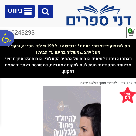
לתפריט
לתוכן
לתפריט
אתר
המרכזי
נגישות
ניווט
0
02-6248293
פ
משלוח מוקפד ואכותי בחינם ! ברכישה של 199
לנק' מסירה, ובקנייה
₪
מעל 249
משלוח בחינם עד הבית !
₪
סר
באתר זה ניתנת לעיתים הנחות על המחיר הקטלוגי. הנחות אלו אינן מבצע.
מבצעים מתקיימים מעת לעת לתקופה מוגבלת, כמפורסם באתר ובהתאם
לתקנון.
נג
ראשי
>
עיון
>
להיוולד מתוך מגלשה ירוקה