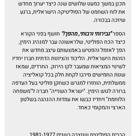
תכנן במשך כמעט שלושים שנה כיצד יערוך מחדש
את לוח השחמט של הפוליטיקה הישראלית, ברגע
שיזכה בבכורה.
הספר
"גבירותי ורבותי, מהפך!"
חושף בפני הקורא
כיצד הכח הפוליטי, שלראשונה עבר למנהיג הימין,
הפך לאזמל והפטיש באמצעותם עיצב מחדש את
הזהות הישראלית. הליכוד והציונות הדתית חברו יחדיו
לשינוי המציאות שמעבר לקו הירוק. החרדים, שמאז
שנות החמישים סירבו לקחת חלק בכל קואליציה
ממשלתית, הוחזרו למגרש כשחקן פוליטי בעל העדפה
ברורה לגוש הימין. "ישראל השנייה" חברה ל"משפחה
הלוחמת" ויחדיו כבשו את עמדות ההנהגה בשלטון
הארצי והמקומי כאחד.
הברית הפוליטית שנוצרה בשנים 1981-1977