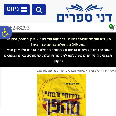
לתפריט
לתוכן
לתפריט
אתר
המרכזי
נגישות
ניווט
0
02-6248293
פ
משלוח מוקפד ואכותי בחינם ! ברכישה של 199
לנק' מסירה, ובקנייה
₪
מעל 249
משלוח בחינם עד הבית !
₪
סר
באתר זה ניתנת לעיתים הנחות על המחיר הקטלוגי. הנחות אלו אינן מבצע.
מבצעים מתקיימים מעת לעת לתקופה מוגבלת, כמפורסם באתר ובהתאם
לתקנון.
נג
ראשי
>
עיון
>
סלע מאיר
>
גבירותיי ורבותיי מהפך - משה פוקסמן שעל