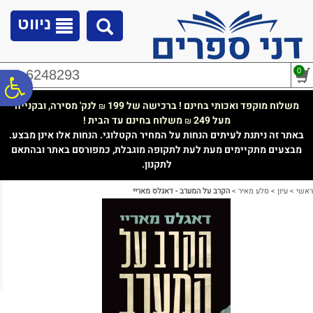
לתפריט
לתוכן
לתפריט
אתר
המרכזי
נגישות
ניווט
0
02-6248293
פ
משלוח מוקפד ואכותי בחינם ! ברכישה של 199
לנק' מסירה, ובקנייה
₪
מעל 249
משלוח בחינם עד הבית !
₪
סר
באתר זה ניתנת לעיתים הנחות על המחיר הקטלוגי. הנחות אלו אינן מבצע.
מבצעים מתקיימים מעת לעת לתקופה מוגבלת, כמפורסם באתר ובהתאם
לתקנון.
נג
ראשי
>
עיון
>
סלע מאיר
>
הקרב על המערב - דאגלס מאריי