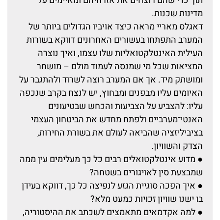
תוך כדי שהם רוצחים את אזרחיהם ומאיימים על
מדינות שכנות.
דאגלס מאריי מראה כיצד אויביו הגדולים ביותר של
המערב התפתחו בעשורים האחרונים דווקא בשורות
העילית האינטלקטואליות שלו עצמו, ואיך נוצרה
המציאות שכל מי שמנסה לעמוד מולם – מושחר
ומושתק מיד. אך אם המערב רוצה לשרוד ולהתגבר על
האיומים עליו מבפנים ומבחוץ, יש לנצח בקרב שנכפה
עליו: להצביע על הצביעות והכחש שבטיעונים
האנטי־מערביים ולפתח מחדש את הביטחון העצמי
בציביליזציה שהביאה לעולם את בשורת החירות,
הצדק והשוויון.
● מדוע אינטלקטואלים רבים כל כך מעלימים עין ממה
שמבצעת סין לאויגורים בשטחה?
● איך הפכה סוגיית הגזע לנפיצה כל כך, דווקא בעידן
בו ישנו שוויון זכויות כמעט מלא?
● למה אקדמאים מתאמצים לשכתב את ההיסטוריה,