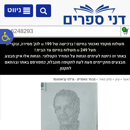
לתפריט
לתוכן
לתפריט
אתר
המרכזי
נגישות
ניווט
0
02-6248293
פ
משלוח מוקפד ואכותי בחינם ! ברכישה של 199
לנק' מסירה, ובקנייה
₪
מעל 249
משלוח בחינם עד הבית !
₪
סר
באתר זה ניתנת לעיתים הנחות על המחיר הקטלוגי. הנחות אלו אינן מבצע.
מבצעים מתקיימים מעת לעת לתקופה מוגבלת, כמפורסם באתר ובהתאם
לתקנון.
נג
ראשי
>
עיון
>
סלע מאיר
>
מבחר מאמרים - צרלס קראוטהמר