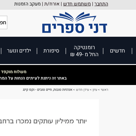
התחבר
|
משתמש חדש
| אורח/ת |
מעקב הזמנות
רומנטיקה
חדשים
סיפורת
ילדים ונוער
החל מ -49 ₪
משלוח מוקפד וא
באתר זה ניתנת לעיתים הנחות על המח
ראשי
>
עיון
>
עידן חדש
>
אנרגיות טובות, חיים טובים - וקס קינג