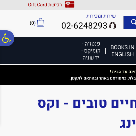
לתפריט
לתוכן
לתפריט
רכישת Gift Card
אתר
המרכזי
נגישות
שירות ומכירות
)
0
(
02-6248293
פ
פנטזיה -
BOOKS IN
קומיקס -
ENGLISH
סר
יד שניה
נם עד הבית !
נג
בלת, כמפורסם באתר ובהתאם לתקנון.
חיים טובים - וקס
נג