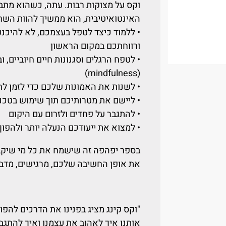
וקס על מצוקות רבות. עתה, כשהוא מתבסס
האינטואיטיבית, הוא ממשיך להוות השר
• ללמוד כיצד לטפל בעצמכם, לא להיכנע
ורווחתכם במקום הראשון
• לטפח הרגלים וסגנונות חיים חיוביים, 
(mindfulness)
• לשנות את האמונות שלכם כדי לזמן לחי
• ליישם את מטרותיכם תוך שימוש בטכני
• להתגבר על פחדים ולזרום עם היקום
• למצוא את ייעודכם הנעלה יותר ולהפו
בספר יפהפה זה שישמח את כל מי שיקב
את אופן החשיבה שלכם, מרגישים, מדברי
"וקס קינג מציג בפנינו את הדרכים להפו
אותנו איך לאהוב את עצמנו ואיך להתגבר