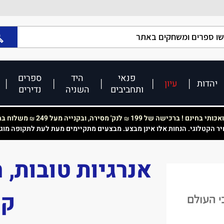
פנאי
היד
ספרים
יהדות
עיון
ותחביבים
השניה
נדירים
כותי בחינם ! ברכישה של 199
לנק' מסירה, ובקנייה מעל 249
משלוח בחי
₪
₪
יר הקטלוגי. הנחות אלו אינן מבצע. מבצעים מתקיימים מעת לעת לתקופה מוג
אנרגיות טובות, 
קי