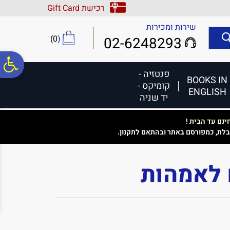
לתפריט
לתוכן
לתפריט
רכישת Gift Card
אתר
המרכזי
נגישות
שירות ומכירות
)
0
(
02-6248293
פ
פנטזיה -
BOOKS IN
קומיקס -
ENGLISH
סר
יד שניה
נם עד הבית !
נג
בלת, כמפורסם באתר ובהתאם לתקנון.
 לאמהות