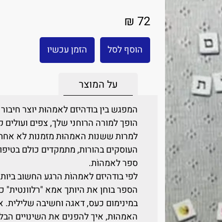
72 ₪
הוסף לסל
הזמן עכשיו
על המוצר
המפגש בין בודהיזם לאמהוּת יוצר חיבור 
הופך למורה הרוחני שלך, צפים ועולים 
למרות ששנות האמהוּת מזמנות לא אחת 
העוסקים בהורות, מתמקדים כולם בטיפול 
ספר לאמהוֹת.
לפי בודהיזם לאמהוֹת הרגע החשוב ביותר ב
הספר בוחן את היותך אמא "רלוונטית" כא
במינימום כעס, דאגה וחשיבה שלילית. 
האמהוּת, איך להפנים את השינויים הבלתי