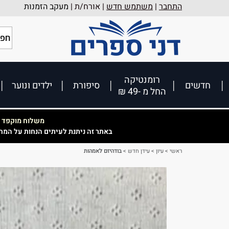
התחבר
|
משתמש חדש
| אורח/ת |
מעקב הזמנות
רומנטיקה
חדשים
סיפורת
ילדים ונוער
החל מ -49 ₪
משלוח מוקפד וא
באתר זה ניתנת לעיתים הנחות על המח
ראשי
>
עיון
>
עידן חדש
>
בודהיזם לאמהות