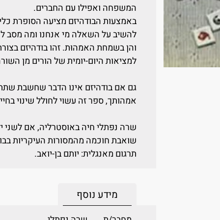
המשפחה ואפילו עם החברים.
באמצעות הבודהיזם מציעה הסופרת כלים 
להשיב על השאלה מי אנחנו ומה מסב לנו
והן בשמחת האמהוּת. זהו בודהיזם בצור
למציאות היום-יומית של הורים מן השורה
גם אם בודהיזם אינו הדבר שחשבת שתת
אמהותך, ספר זה עשוי לחולל שינוי בחייך
שרה נפּתלי חיה באוסטרליה, אם לשני יל
שואבת חוכמה מהמסורות העיקריות בבוד
תרגום מאנגלית: יותם בן-יואב.
מידע נוסף
מחבר/ת
שרה נפתלי