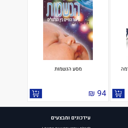
רמה
מסע הנשמות
₪
94
עידכונים ומבצעים