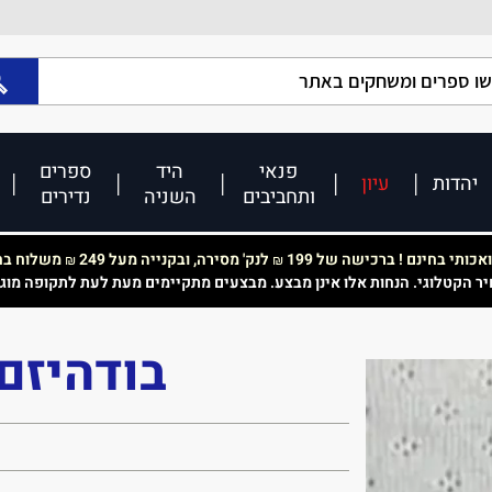
פנאי
היד
ספרים
יהדות
עיון
ותחביבים
השניה
נדירים
כותי בחינם ! ברכישה של 199
לנק' מסירה, ובקנייה מעל 249
משלוח בחי
₪
₪
יר הקטלוגי. הנחות אלו אינן מבצע. מבצעים מתקיימים מעת לעת לתקופה מוג
בודהיזם