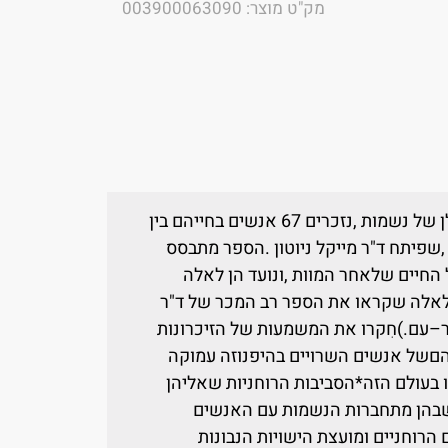
מק"ט מוצר: 003900063090
היכנסו ללבו של עולם הרוחותבספר גורלן של נשמות ,נזכרים 67 אנשים בחייהם בין
,שפיתח ד"ר מייקל ניוטון .הספר מתבסס
החיים שלאחר המוות ,ונועד הן לאלה
 לאלה שקראו את הספר רב המכר של ד"ר
ר–עם.)חִקרו את המשמעות של הזיכרונות
יהםשל אנשים השרויים בהיפנוזה עמוקה
 בעולם הזה*הסביבות הרוחניות שאליהן
שבהן מתחברות הנשמות עם האנשים
הרוחניים ומועצת הישויות הנבונות