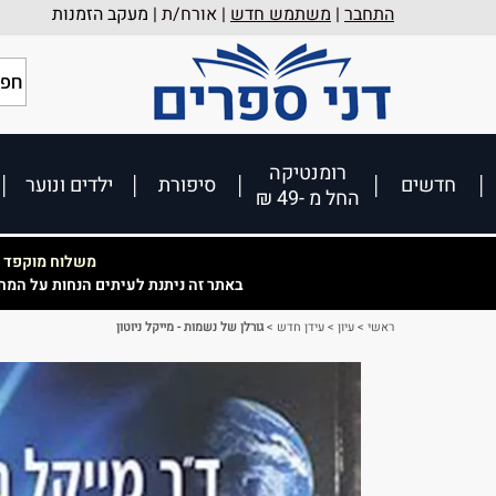
התחבר
|
משתמש חדש
| אורח/ת |
מעקב הזמנות
רומנטיקה
חדשים
סיפורת
ילדים ונוער
החל מ -49 ₪
משלוח מוקפד וא
באתר זה ניתנת לעיתים הנחות על המח
ראשי
>
עיון
>
עידן חדש
>
גורלן של נשמות - מייקל ניוטון