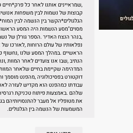
,שמראיינים אותנו לאחר כל פרק*חיים 
קבוצות של נשמות לבין משפחות אנושיות
הגלגולים*הקשר בין הנשמה לבין המוח*ה
מסוים"מסע הנשמות היה המסע הראשון 
,בנהר הנצח האדיר .הספר גורלן של נשמ
נפלאותיו של עולם הרוחות ,לאורכו של א
הראשיים .במהלך המסע שלנו ,נחשוף פ
הנתיב ,שבו אנו צועדים לאחר המוות ,ו
המדהימה שקיימת בחיים שלאחר המוות".ד"
דוקטורט בפסיכולוגיה ,מהפנט מוסמך וח
עבודתו כמהפנט הוא מקדיש לעזרה לאנש
שלהם .באמצעות פיתוח טכניקת רגרסיה מ
את מטופליו אל מעבר להתנסויותיהם בגל
המשמעות של הנשמה בין הגלגולים.