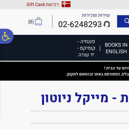
לתפריט
לתוכן
לתפריט
רכישת Gift Card
אתר
המרכזי
נגישות
שירות ומכירות
)
0
(
02-6248293
פ
פנטזיה -
BOOKS IN
קומיקס -
ENGLISH
סר
יד שניה
נם עד הבית !
נג
בלת, כמפורסם באתר ובהתאם לתקנון.
 - מייקל ניוטון