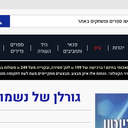
פנאי
היד
ספרים
יהדות
עיון
ותחביבים
השניה
נדירים
כותי בחינם ! ברכישה של 199
לנק' מסירה, ובקנייה מעל 249
משלוח בחי
₪
₪
יר הקטלוגי. הנחות אלו אינן מבצע. מבצעים מתקיימים מעת לעת לתקופה מוג
גורלן של נשמות