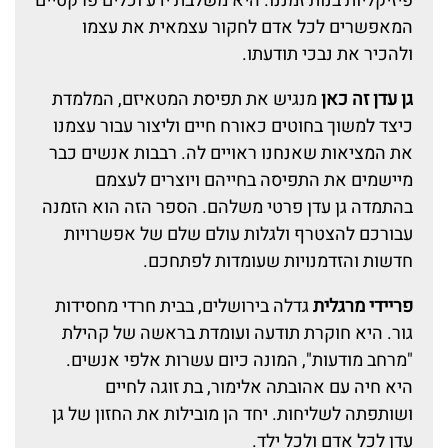
פיזיקליות בנות זמננו. היא משלבת ידע וכלים פרקטיים
המאפשרים לכל אדם לחקור עצמאית את עצמו
ולהכיר את נבכי תודעתו.
גן עדן זה כאן
מנגיש את תפיסת המטאיזם, המלמדת
כיצד למשוך בחוטים כאורח חיים וליצור עבור עצמנו
את המציאות שאנחנו ראויים לה. רבבות אנשים כבר
מיישמים את התפיסה בחייהם ויוצרים לעצמם
בהתמדה גן עדן פרטי משלהם. הספר הזה הוא הזמנה
עבורכם להצטרף ולגלות עולם שלם של אפשרויות
חדשות והזדמנויות שעומדות לפתחכם.
פריידי מרגלית
גדלה בירושלים, בבית חרדי מחסידות
גור. היא חוקרת תודעה ועומדת בראשה של קהילת
"מרחב מודעות", המונה כיום עשרות אלפי אנשים.
היא חיה עם אהובתה אלימור, בת זוגה לחיים
ושותפתה לשליחות. יחד הן מובילות את החזון של גן
עדן לכל אדם ולכל ילד.