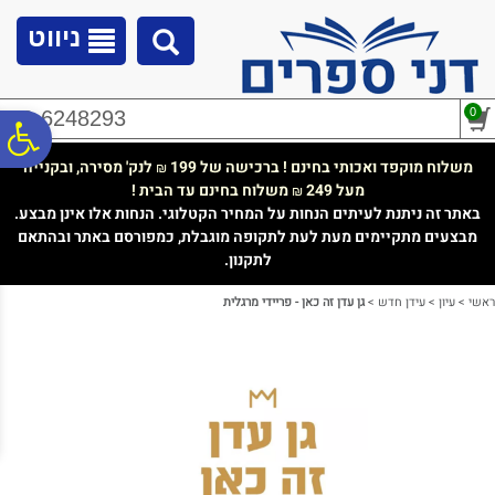
לתפריט
לתוכן
לתפריט
אתר
המרכזי
נגישות
ניווט
0
02-6248293
פ
משלוח מוקפד ואכותי בחינם ! ברכישה של 199
לנק' מסירה, ובקנייה
₪
מעל 249
משלוח בחינם עד הבית !
₪
סר
באתר זה ניתנת לעיתים הנחות על המחיר הקטלוגי. הנחות אלו אינן מבצע.
מבצעים מתקיימים מעת לעת לתקופה מוגבלת, כמפורסם באתר ובהתאם
לתקנון.
נג
ראשי
>
עיון
>
עידן חדש
>
גן עדן זה כאן - פריידי מרגלית