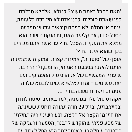
"האם הסבל באמת חשוב? כן ולא. אלמלא סבלתם
כפי שאתם סובלים, כבני אדם לא היו בכם כל עומק,
ענווה או חמלה. לא הייתם קוראים עכשיו ספר זה.
הסבל סודק את קליפת האגו, וזו הנקודה שבה הוא
ממלא את תפקידו. הסבל נחוץ עד אשר אתם מכירים
בכך שהוא איננו נחוץ"
אוסף של “סוטרות“, אמירות קצרת ועמוקות שמזמינות
אותנו להיזכר בטבענו האמיתי, הדומם, ולהרהר בו.
שיעוריו המעשיים של אקהרט טול המעמיקים ועם
זאת פשוטים – עזרו לאלפי אנשים למצוא שלווה
פנימית, ריפוי והגשמה בחייהם.
אקהרט טול נולד בגרמניה, למד באוניברסיטת לונדון
ובקיימבריג’, ובגיל 29 חווה תמורה רוחנית ששינתה
את חייו מן הקצה אל הקצה. רגע השינוי היה תחילתו
של מסע פנימי שהוקדש להבנה, הטמעה והעמקה של
התמורה שחלה בו. מאוחר יותר הוא החל לעבוד עם