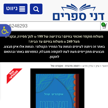
לתפריט
לתוכן
לתפריט
אתר
המרכזי
נגישות
ניווט
0
02-6248293
פ
משלוח מוקפד ואכותי בחינם ! ברכישה של 199
לנק' מסירה, ובקנייה
₪
מעל 249
משלוח בחינם עד הבית !
₪
סר
באתר זה ניתנת לעיתים הנחות על המחיר הקטלוגי. הנחות אלו אינן מבצע.
מבצעים מתקיימים מעת לעת לתקופה מוגבלת, כמפורסם באתר ובהתאם
לתקנון.
נג
ראשי
>
עיון
>
עידן חדש
>
דממה מדברת - אקהרט טול