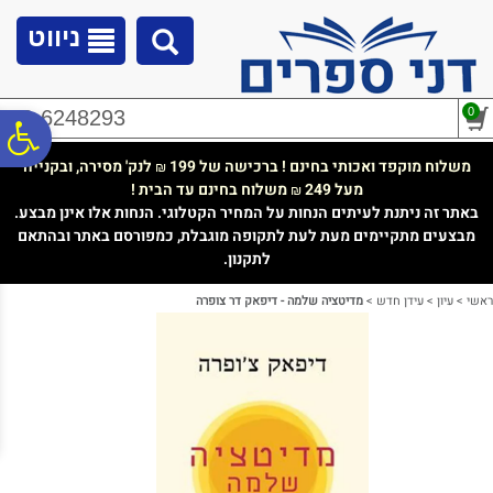
לתפריט
לתוכן
לתפריט
אתר
המרכזי
נגישות
ניווט
0
02-6248293
פ
משלוח מוקפד ואכותי בחינם ! ברכישה של 199
לנק' מסירה, ובקנייה
₪
מעל 249
משלוח בחינם עד הבית !
₪
סר
באתר זה ניתנת לעיתים הנחות על המחיר הקטלוגי. הנחות אלו אינן מבצע.
מבצעים מתקיימים מעת לעת לתקופה מוגבלת, כמפורסם באתר ובהתאם
לתקנון.
נג
ראשי
>
עיון
>
עידן חדש
>
מדיטציה שלמה - דיפאק דר צופרה