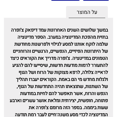
על המוצר
במשך שלושים השנים האחרונות עמד דיפאק צ'ופרה
בחזית מהפכת המדיטציה במערב. הספר מדיטציה
שלמה לוקח אותנו למסע לגילוי ולפרשנות מחודשת
של היתרונות הפיזיים, הנפשיים, הרגשיים והרוחניים
הטמונים במדיטציה
.
צ'ופרה מדריך את הקוראים כיצד
להתעורר לרמות מודעוּת חדשות
,
שיסייעו להם להגיע
לראייה צלולה, לרפא מצוקות של הרוח ושל הגוף
ולגלות מחדש מי הם באמת
.
הקוראים יעברו תהליך
של השתנות, שתוצאתו תהיה התחדשות של הגוף,
הנפש והרוח, אשר תאפשר להם לחיות במודעות
פתוחה
,
חופשית, יצירתית ומלאת אושר עשרים וארבע
שעות ביממה
.
בספר הזה מרומם צ'ופרה את
המדיטציה לכדי מסע משנה־חיים לעבר רמת תודעה