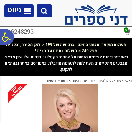
לתפריט
לתוכן
לתפריט
אתר
המרכזי
נגישות
ניווט
0
02-6248293
פ
משלוח מוקפד ואכותי בחינם ! ברכישה של 199
לנק' מסירה, ובקנייה
₪
מעל 249
משלוח בחינם עד הבית !
₪
סר
באתר זה ניתנת לעיתים הנחות על המחיר הקטלוגי. הנחות אלו אינן מבצע.
מבצעים מתקיימים מעת לעת לתקופה מוגבלת, כמפורסם באתר ובהתאם
לתקנון.
נג
ראשי
>
עיון
>
פסיכולוגיה - חינוך
>
עד הדמעה האחרונה – יד שניה