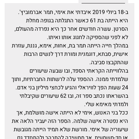
ב-18 ביולי 2019 איבדתי את אימי, תמר אברמוביץ'.
היא הייתה בת 61 כאשר התגלתה בגופה מחלת
הסרטן. עשרה חודשים אחר כך היא נפרדה מהעולם,
לא לפני שהספיקה לחגוג אותו ואיתו.
במהלך חייה הייתה תמר בת, אחות, אימא, גננת, עוזרת
אישית, סבתא, דוגמנית ומורת דרך לנשים הרבות
שהתקבצו סביבה.
בהלווייתה הקראתי הספד, ובו שבעה שיעורים
שלמדתי ממנה. ההספד עלה לרשתות החברתיות, ותוך
24 שעות הפך לוויראלי והגיע לכחצי מיליון בני אדם.
בהשראתו נכתב ספר זה, ובו 62 שיעורים שקיבלתי
ולמדתי מאימא שלי.
ככל בני האנוש, אימי לא הייתה אישה מושלמת, אך
היא נפטרה אישה שלמה. הספר הזה יעביר הלאה את
שיעוריה של אימי. מורשת שלא תמיד הייתה מגובשת
או חד-משמעית, אך ממשיכה להתבהר ולהתחדד גם